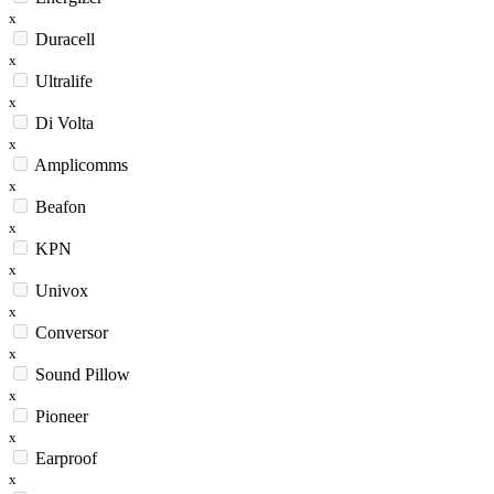
x
Duracell
x
Ultralife
x
Di Volta
x
Amplicomms
x
Beafon
x
KPN
x
Univox
x
Conversor
x
Sound Pillow
x
Pioneer
x
Earproof
x