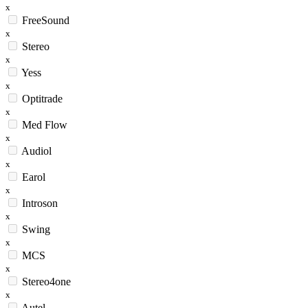
x
FreeSound
x
Stereo
x
Yess
x
Optitrade
x
Med Flow
x
Audiol
x
Earol
x
Introson
x
Swing
x
MCS
x
Stereo4one
x
Autel