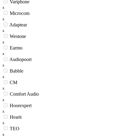
Variphone
x
Microcom
x
Adaptear
x
Westone
x
Earmo
x
Audiopoort
x
Babble
x
CM
x
Comfort Audio
x
Hoorexpert
x
Hearit
x
TEO
x