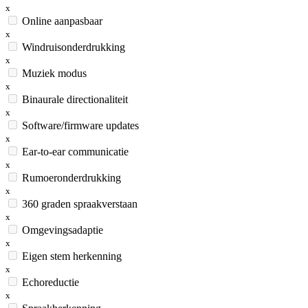
x
Online aanpasbaar
x
Windruisonderdrukking
x
Muziek modus
x
Binaurale directionaliteit
x
Software/firmware updates
x
Ear-to-ear communicatie
x
Rumoeronderdrukking
x
360 graden spraakverstaan
x
Omgevingsadaptie
x
Eigen stem herkenning
x
Echoreductie
x