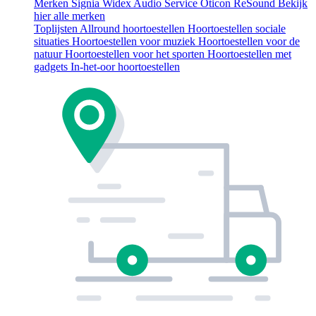
Merken
Signia
Widex
Audio Service
Oticon
ReSound
Bekijk
hier alle merken
Toplijsten
Allround hoortoestellen
Hoortoestellen sociale
situaties
Hoortoestellen voor muziek
Hoortoestellen voor de
natuur
Hoortoestellen voor het sporten
Hoortoestellen met
gadgets
In-het-oor hoortoestellen