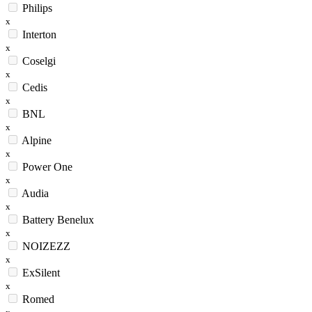
Philips
x
Interton
x
Coselgi
x
Cedis
x
BNL
x
Alpine
x
Power One
x
Audia
x
Battery Benelux
x
NOIZEZZ
x
ExSilent
x
Romed