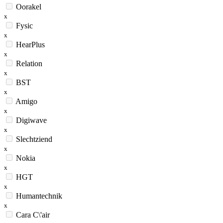
Oorakel
x
Fysic
x
HearPlus
x
Relation
x
BST
x
Amigo
x
Digiwave
x
Slechtziend
x
Nokia
x
HGT
x
Humantechnik
x
Cara C\'air