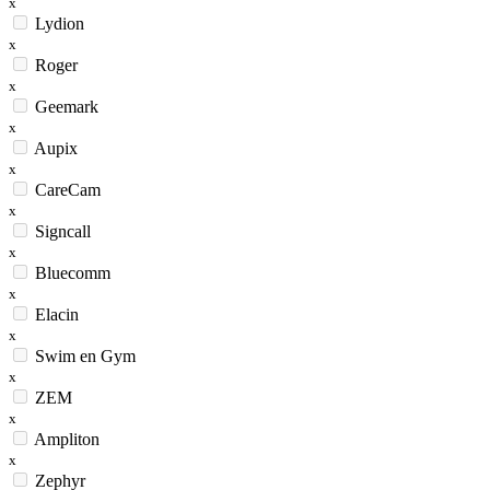
x
Lydion
x
Roger
x
Geemark
x
Aupix
x
CareCam
x
Signcall
x
Bluecomm
x
Elacin
x
Swim en Gym
x
ZEM
x
Ampliton
x
Zephyr