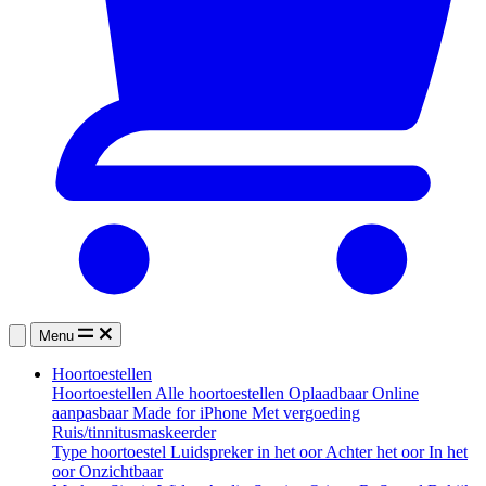
Menu
Hoortoestellen
Hoortoestellen
Alle hoortoestellen
Oplaadbaar
Online
aanpasbaar
Made for iPhone
Met vergoeding
Ruis/tinnitusmaskeerder
Type hoortoestel
Luidspreker in het oor
Achter het oor
In het
oor
Onzichtbaar