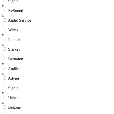
Signia
x
ReSound
x
Audio Service
x
Widex
x
Phonak
x
Starkey
x
Bernafon
x
Audifon
x
Advies
x
Signia
x
Unitron
x
Beltone
x