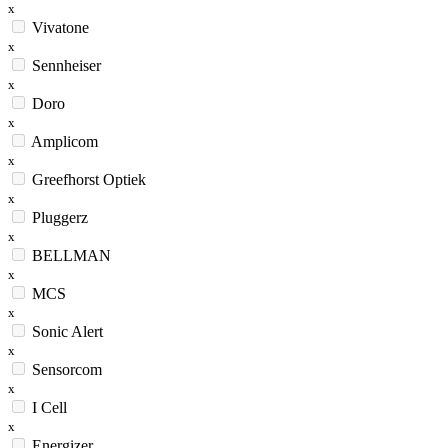
x
Vivatone
x
Sennheiser
x
Doro
x
Amplicom
x
Greefhorst Optiek
x
Pluggerz
x
BELLMAN
x
MCS
x
Sonic Alert
x
Sensorcom
x
I Cell
x
Energizer