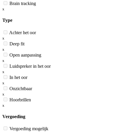
Brain tracking
x
Type
Achter het oor
x
Deep fit
x
Open aanpassing
x
Luidspreker in het oor
x
In het oor
x
Onzichtbaar
x
Hoorbrillen
x
Vergoeding
Vergoeding mogelijk