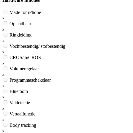
Hardware functies
Made for iPhone
x
Oplaadbaar
x
Ringleiding
x
Vochtbestendig/ stofbestendig
x
CROS/ biCROS
x
Volumeregelaar
x
Programmaschakelaar
x
Bluetooth
x
Valdetectie
x
Vertaalfunctie
x
Body tracking
x