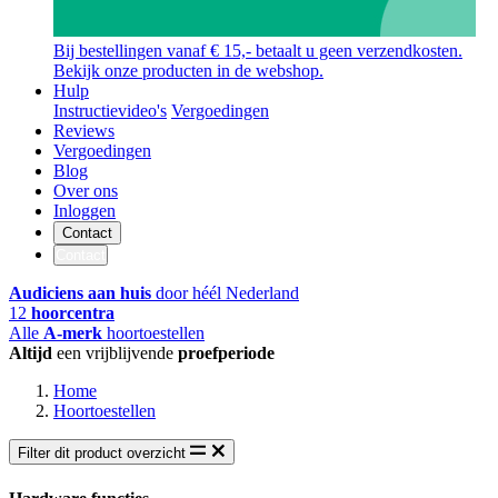
Bij bestellingen vanaf € 15,- betaalt u geen verzendkosten.
Bekijk onze producten in de webshop.
Hulp
Instructievideo's
Vergoedingen
Reviews
Vergoedingen
Blog
Over ons
Inloggen
Contact
Contact
Audiciens aan huis
door héél Nederland
12
hoorcentra
Alle
A-merk
hoortoestellen
Altijd
een vrijblijvende
proefperiode
Home
Hoortoestellen
Filter dit product overzicht