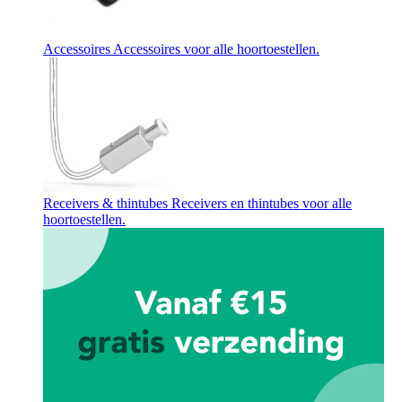
Accessoires
Accessoires voor alle hoortoestellen.
Receivers & thintubes
Receivers en thintubes voor alle
hoortoestellen.