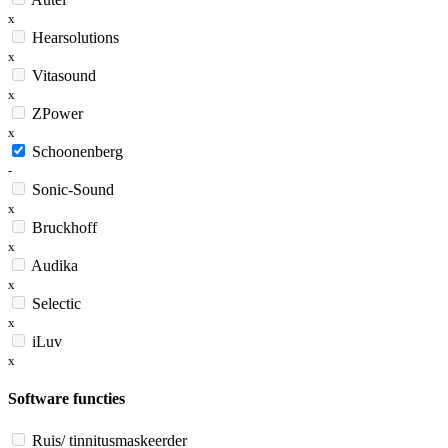
x
Hearsolutions
x
Vitasound
x
ZPower
x
Schoonenberg
-
Sonic-Sound
x
Bruckhoff
x
Audika
x
Selectic
x
iLuv
x
Software functies
Ruis/ tinnitusmaskeerder