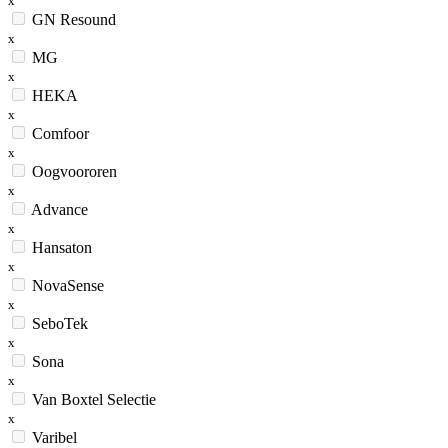
x
GN Resound
x
MG
x
HEKA
x
Comfoor
x
Oogvoororen
x
Advance
x
Hansaton
x
NovaSense
x
SeboTek
x
Sona
x
Van Boxtel Selectie
x
Varibel