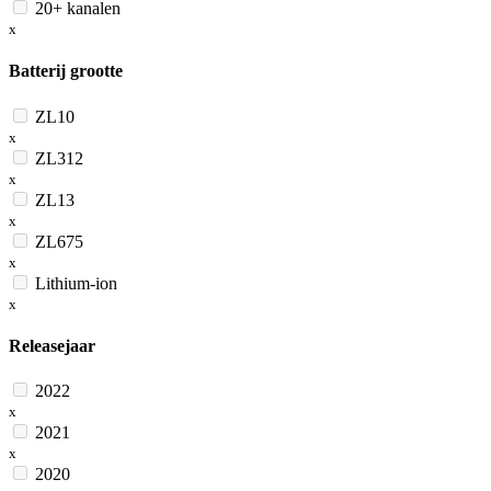
20+ kanalen
x
Batterij grootte
ZL10
x
ZL312
x
ZL13
x
ZL675
x
Lithium-ion
x
Releasejaar
2022
x
2021
x
2020