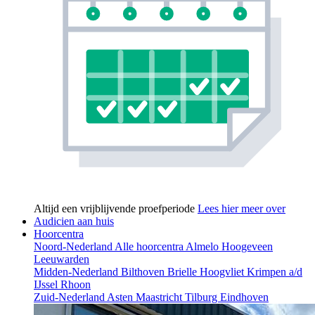
Altijd een vrijblijvende proefperiode
Lees hier meer over
Audicien aan huis
Hoorcentra
Noord-Nederland
Alle hoorcentra
Almelo
Hoogeveen
Leeuwarden
Midden-Nederland
Bilthoven
Brielle
Hoogvliet
Krimpen a/d
IJssel
Rhoon
Zuid-Nederland
Asten
Maastricht
Tilburg
Eindhoven