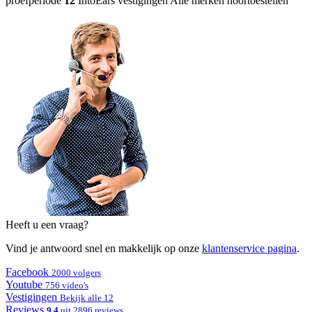
proefperiode
12
IntoEars vestigingen
Alle merken hoortoestellen
Heeft u een vraag?
Vind je antwoord snel en makkelijk op onze
klantenservice pagina
.
Facebook
2000 volgers
Youtube
756 video's
Vestigingen
Bekijk alle 12
Reviews
9.4
uit 2896 reviews