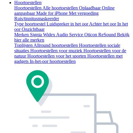
Hoortoestellen
Hoortoestellen
Alle hoortoestellen
Oplaadbaar
Online
aanpasbaar
Made for iPhone
Met vergoeding
Ruis/tinnitusmaskeerder
Type hoortoestel
Luidspreker in het oor
Achter het oor
In het
oor
Onzichtbaar
Merken
Signia
Widex
Audio Service
Oticon
ReSound
Bekijk
hier alle merken
Toplijsten
Allround hoortoestellen
Hoortoestellen sociale
situaties
Hoortoestellen voor muziek
Hoortoestellen voor de
natuur
Hoortoestellen voor het sporten
Hoortoestellen met
gadgets
In-het-oor hoortoestellen