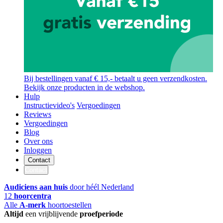
Bij bestellingen vanaf € 15,- betaalt u geen verzendkosten.
Bekijk onze producten in de webshop.
Hulp
Instructievideo's
Vergoedingen
Reviews
Vergoedingen
Blog
Over ons
Inloggen
Contact
Contact
Audiciens aan huis
door héél Nederland
12
hoorcentra
Alle
A-merk
hoortoestellen
Altijd
een vrijblijvende
proefperiode