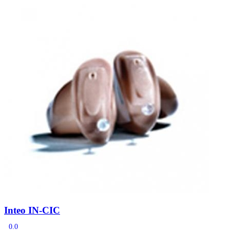
Zoeken
Snel zoeken
Signia hoortoestellen
Signia Pure BCT IX
Signia Silk IX
Widex
Allure AI
Audio Service R LI 7
Hoortoestelbatterijen
Widex filters
Filters
Domes
Onderhoudsartikelen
Signia Active Mini IX - Oplaadbaar
De Signia Active Mini IX is het nieuwste hoortoestel van Signia.
Bekijk
Inteo IN-CIC
0.0