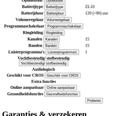
Oplaadbaar
Oplaadbaar
Batterijtype
ZL10
Batterijtype
Batterijduur
120 (>90) uur
Batterijduur
Volumeregelaar
Volumeregelaar
Programmaschakelaar
Programmaschakelaar
Ringleiding
Ringleiding
Kanalen
15
Kanalen
Banden
15
Banden
Luisterprogramma's
1
Luisterprogramma's
Vochtbestendig/ stofbestendig
Vochtbestendig/ stofbestendig
Audiologisch
Geschikt voor CROS
Geschikt voor CROS
Extra functies
Online aanpasbaar
Online aanpasbaar
Gezondheidsfuncties
Gezondheidsfuncties
Proberen
Garanties & verzekeren