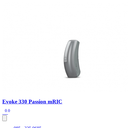
Zoeken
Snel zoeken
Signia hoortoestellen
Signia Pure BCT IX
Signia Silk IX
Widex
Allure AI
Audio Service R LI 7
Hoortoestelbatterijen
Widex filters
Filters
Domes
Onderhoudsartikelen
Signia Active Mini IX - Oplaadbaar
De Signia Active Mini IX is het nieuwste hoortoestel van Signia.
Bekijk
Evoke 330 Passion mRIC
0.0