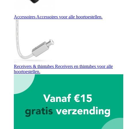
Accessoires
Accessoires voor alle hoortoestellen.
Receivers & thintubes
Receivers en thintubes voor alle
hoortoestellen.