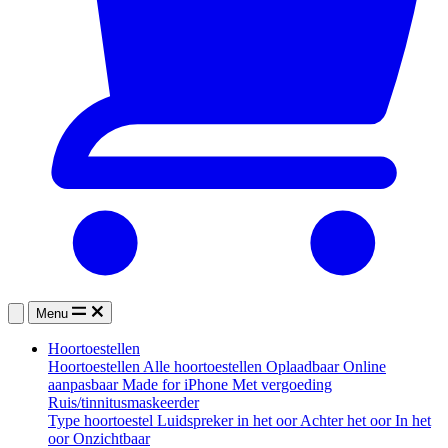
Menu
Hoortoestellen
Hoortoestellen
Alle hoortoestellen
Oplaadbaar
Online
aanpasbaar
Made for iPhone
Met vergoeding
Ruis/tinnitusmaskeerder
Type hoortoestel
Luidspreker in het oor
Achter het oor
In het
oor
Onzichtbaar