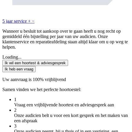
5 jaar service
+
−
Wanneer u besluit tot aankoop over te gaan heeft u nog recht op
gemiddeld één bijstelling per jaar van uw audicien. Onze
klantenservice en reparatieafdeling staan altijd klaar om u op weg te
helpen.
Loading...
Ik wil een hoortest & adviesgesprek
Ik heb een vraag
Uw aanvraag is 100% vrijblijvend
Samen vinden we het perfecte hoortoestel:
1
Vraag een vrijblijvende hoortest en adviesgesprek aan
2
Onze audicien belt u voor een kort gesprek en het maken van
een afspraak
3
Onze audicien neemt, bij u thuis of in een vestiging, een