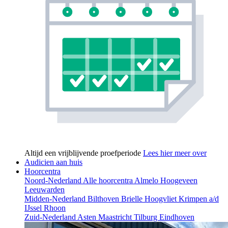
Altijd een vrijblijvende proefperiode
Lees hier meer over
Audicien aan huis
Hoorcentra
Noord-Nederland
Alle hoorcentra
Almelo
Hoogeveen
Leeuwarden
Midden-Nederland
Bilthoven
Brielle
Hoogvliet
Krimpen a/d
IJssel
Rhoon
Zuid-Nederland
Asten
Maastricht
Tilburg
Eindhoven