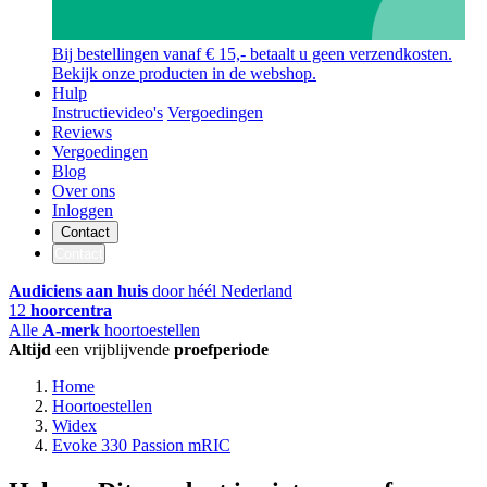
Bij bestellingen vanaf € 15,- betaalt u geen verzendkosten.
Bekijk onze producten in de webshop.
Hulp
Instructievideo's
Vergoedingen
Reviews
Vergoedingen
Blog
Over ons
Inloggen
Contact
Contact
Audiciens aan huis
door héél Nederland
12
hoorcentra
Alle
A-merk
hoortoestellen
Altijd
een vrijblijvende
proefperiode
Home
Hoortoestellen
Widex
Evoke 330 Passion mRIC