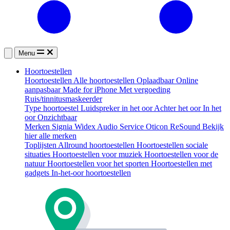
Menu
Hoortoestellen
Hoortoestellen
Alle hoortoestellen
Oplaadbaar
Online
aanpasbaar
Made for iPhone
Met vergoeding
Ruis/tinnitusmaskeerder
Type hoortoestel
Luidspreker in het oor
Achter het oor
In het
oor
Onzichtbaar
Merken
Signia
Widex
Audio Service
Oticon
ReSound
Bekijk
hier alle merken
Toplijsten
Allround hoortoestellen
Hoortoestellen sociale
situaties
Hoortoestellen voor muziek
Hoortoestellen voor de
natuur
Hoortoestellen voor het sporten
Hoortoestellen met
gadgets
In-het-oor hoortoestellen