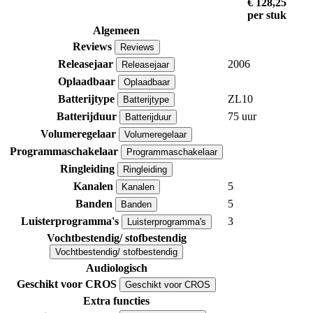
€ 128,25
per stuk
Algemeen
Reviews
Reviews
Releasejaar
2006
Releasejaar
Oplaadbaar
Oplaadbaar
Batterijtype
ZL10
Batterijtype
Batterijduur
75 uur
Batterijduur
Volumeregelaar
Volumeregelaar
Programmaschakelaar
Programmaschakelaar
Ringleiding
Ringleiding
Kanalen
5
Kanalen
Banden
5
Banden
Luisterprogramma's
3
Luisterprogramma's
Vochtbestendig/ stofbestendig
Vochtbestendig/ stofbestendig
Audiologisch
Geschikt voor CROS
Geschikt voor CROS
Extra functies