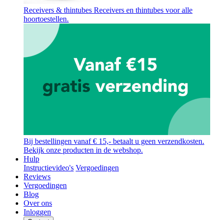
Receivers & thintubes
Receivers en thintubes voor alle
hoortoestellen.
Bij bestellingen vanaf € 15,- betaalt u geen verzendkosten.
Bekijk onze producten in de webshop.
Hulp
Instructievideo's
Vergoedingen
Reviews
Vergoedingen
Blog
Over ons
Inloggen