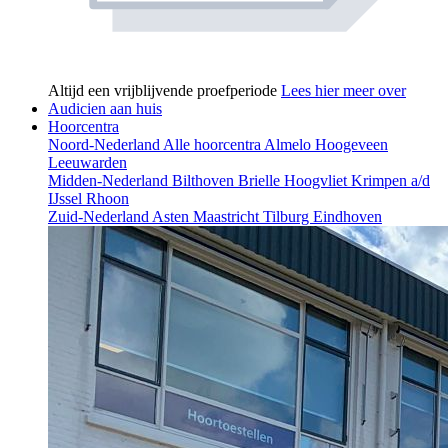
Altijd een vrijblijvende proefperiode
Lees hier meer over
Audicien aan huis
Hoorcentra
Noord-Nederland
Alle hoorcentra
Almelo
Hoogeveen
Leeuwarden
Midden-Nederland
Bilthoven
Brielle
Hoogvliet
Krimpen a/d
IJssel
Rhoon
Zuid-Nederland
Asten
Maastricht
Tilburg
Eindhoven