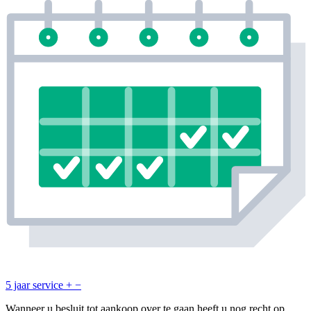
5 jaar service
+
−
Wanneer u besluit tot aankoop over te gaan heeft u nog recht op