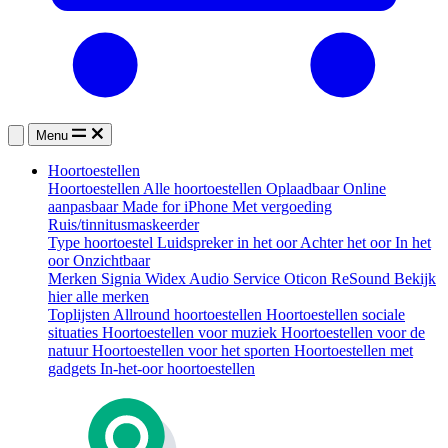
Menu
Hoortoestellen
Hoortoestellen
Alle hoortoestellen
Oplaadbaar
Online
aanpasbaar
Made for iPhone
Met vergoeding
Ruis/tinnitusmaskeerder
Type hoortoestel
Luidspreker in het oor
Achter het oor
In het
oor
Onzichtbaar
Merken
Signia
Widex
Audio Service
Oticon
ReSound
Bekijk
hier alle merken
Toplijsten
Allround hoortoestellen
Hoortoestellen sociale
situaties
Hoortoestellen voor muziek
Hoortoestellen voor de
natuur
Hoortoestellen voor het sporten
Hoortoestellen met
gadgets
In-het-oor hoortoestellen