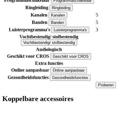
Programmaschakelaar
Programmaschakelaar
Ringleiding
Ringleiding
Kanalen
5
Kanalen
Banden
5
Banden
Luisterprogramma's
3
Luisterprogramma's
Vochtbestendig/ stofbestendig
Vochtbestendig/ stofbestendig
Audiologisch
Geschikt voor CROS
Geschikt voor CROS
Extra functies
Online aanpasbaar
Online aanpasbaar
Gezondheidsfuncties
Gezondheidsfuncties
Proberen
Koppelbare accessoires