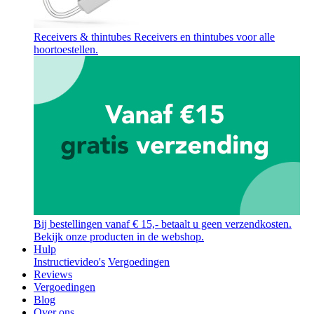
Receivers & thintubes
Receivers en thintubes voor alle
hoortoestellen.
Bij bestellingen vanaf € 15,- betaalt u geen verzendkosten.
Bekijk onze producten in de webshop.
Hulp
Instructievideo's
Vergoedingen
Reviews
Vergoedingen
Blog
Over ons