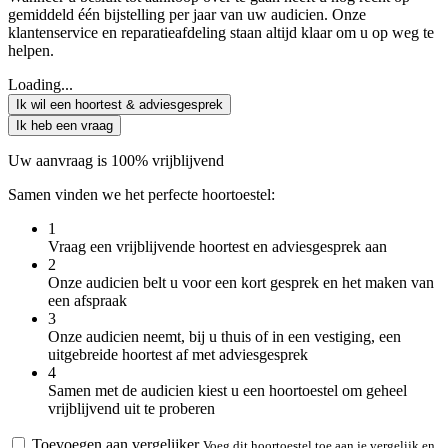
gemiddeld één bijstelling per jaar van uw audicien. Onze
klantenservice en reparatieafdeling staan altijd klaar om u op weg te
helpen.
Loading...
Ik wil een hoortest & adviesgesprek
Ik heb een vraag
Uw aanvraag is 100% vrijblijvend
Samen vinden we het perfecte hoortoestel:
1
Vraag een vrijblijvende hoortest en adviesgesprek aan
2
Onze audicien belt u voor een kort gesprek en het maken van
een afspraak
3
Onze audicien neemt, bij u thuis of in een vestiging, een
uitgebreide hoortest af met adviesgesprek
4
Samen met de audicien kiest u een hoortoestel om geheel
vrijblijvend uit te proberen
Toevoegen aan vergelijker
Voeg dit hoortoestel toe aan je vergelijk en