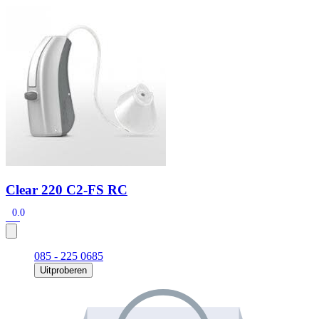
Zoeken
Snel zoeken
Signia hoortoestellen
Signia Pure BCT IX
Signia Silk IX
Widex
Allure AI
Audio Service R LI 7
Hoortoestelbatterijen
Widex filters
Filters
Domes
Onderhoudsartikelen
Signia Active Mini IX - Oplaadbaar
De Signia Active Mini IX is het nieuwste hoortoestel van Signia.
Bekijk
Clear 220 C2-FS RC
0.0
085 - 225 0685
Uitproberen