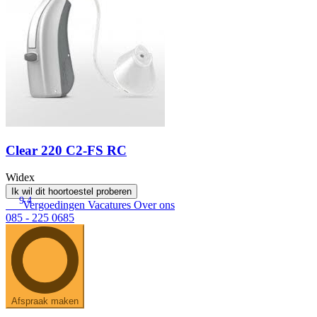
Clear 220 C2-FS RC
Widex
Ik wil dit hoortoestel proberen
9.4
Vergoedingen
Vacatures
Over ons
085 - 225 0685
Afspraak maken