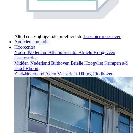
Altijd een vrijblijvende proefperiode
Lees hier meer over
Audicien aan huis
Hoorcentra
Noord-Nederland
Alle hoorcentra
Almelo
Hoogeveen
Leeuwarden
Midden-Nederland
Bilthoven
Brielle
Hoogvliet
Krimpen a/d
IJssel
Rhoon
Zuid-Nederland
Asten
Maastricht
Tilburg
Eindhoven