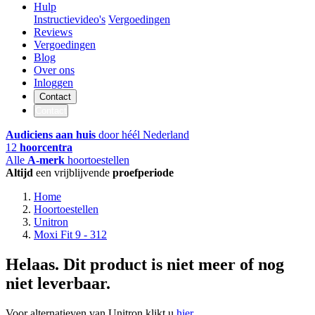
Hulp
Instructievideo's
Vergoedingen
Reviews
Vergoedingen
Blog
Over ons
Inloggen
Contact
Contact
Audiciens aan huis
door héél Nederland
12
hoorcentra
Alle
A-merk
hoortoestellen
Altijd
een vrijblijvende
proefperiode
Home
Hoortoestellen
Unitron
Moxi Fit 9 - 312
Helaas. Dit product is niet meer of nog
niet leverbaar.
Voor alternatieven van Unitron klikt u
hier
.