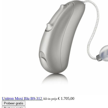
Unitron Moxi Blu B9-312
€ 1.705,00
All-in prijs
Probeer gratis