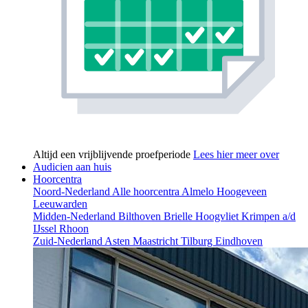
Altijd een vrijblijvende proefperiode
Lees hier meer over
Audicien aan huis
Hoorcentra
Noord-Nederland
Alle hoorcentra
Almelo
Hoogeveen
Leeuwarden
Midden-Nederland
Bilthoven
Brielle
Hoogvliet
Krimpen a/d
IJssel
Rhoon
Zuid-Nederland
Asten
Maastricht
Tilburg
Eindhoven