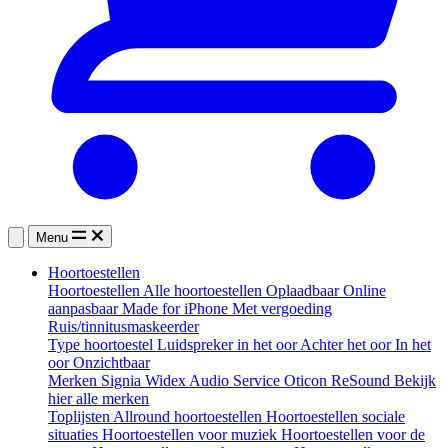
Menu
Hoortoestellen
Hoortoestellen
Alle hoortoestellen
Oplaadbaar
Online
aanpasbaar
Made for iPhone
Met vergoeding
Ruis/tinnitusmaskeerder
Type hoortoestel
Luidspreker in het oor
Achter het oor
In het
oor
Onzichtbaar
Merken
Signia
Widex
Audio Service
Oticon
ReSound
Bekijk
hier alle merken
Toplijsten
Allround hoortoestellen
Hoortoestellen sociale
situaties
Hoortoestellen voor muziek
Hoortoestellen voor de