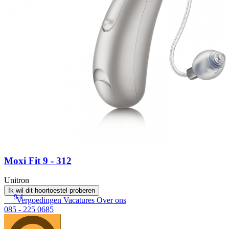
Moxi Fit 9 - 312
Unitron
Ik wil dit hoortoestel proberen
9.4
Vergoedingen
Vacatures
Over ons
085 - 225 0685