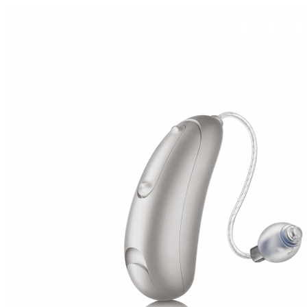
Zoeken
Snel zoeken
Signia hoortoestellen
Signia Pure BCT IX
Signia Silk IX
Widex
Allure AI
Audio Service R LI 7
Hoortoestelbatterijen
Widex filters
Filters
Domes
Onderhoudsartikelen
Signia Active Mini IX - Oplaadbaar
De Signia Active Mini IX is het nieuwste hoortoestel van Signia.
Bekijk