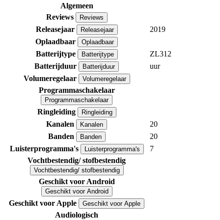
Algemeen
Reviews
Reviews
Releasejaar
2019
Releasejaar
Oplaadbaar
Oplaadbaar
Batterijtype
ZL312
Batterijtype
Batterijduur
uur
Batterijduur
Volumeregelaar
Volumeregelaar
Programmaschakelaar
Programmaschakelaar
Ringleiding
Ringleiding
Kanalen
20
Kanalen
Banden
20
Banden
Luisterprogramma's
7
Luisterprogramma's
Vochtbestendig/ stofbestendig
Vochtbestendig/ stofbestendig
Geschikt voor Android
Geschikt voor Android
Geschikt voor Apple
Geschikt voor Apple
Audiologisch