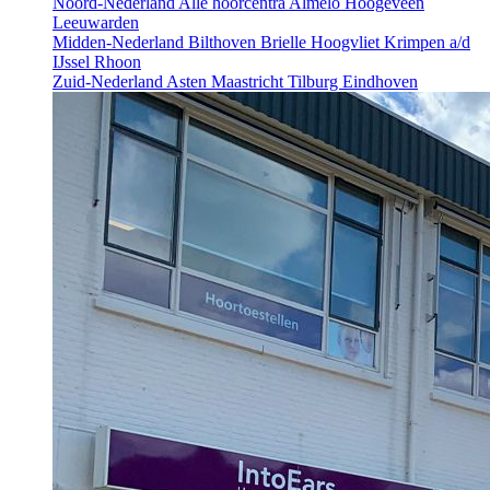
Noord-Nederland
Alle hoorcentra
Almelo
Hoogeveen
Leeuwarden
Midden-Nederland
Bilthoven
Brielle
Hoogvliet
Krimpen a/d
IJssel
Rhoon
Zuid-Nederland
Asten
Maastricht
Tilburg
Eindhoven