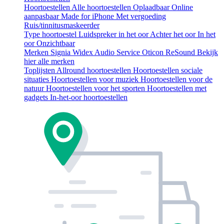
Hoortoestellen
Alle hoortoestellen
Oplaadbaar
Online
aanpasbaar
Made for iPhone
Met vergoeding
Ruis/tinnitusmaskeerder
Type hoortoestel
Luidspreker in het oor
Achter het oor
In het
oor
Onzichtbaar
Merken
Signia
Widex
Audio Service
Oticon
ReSound
Bekijk
hier alle merken
Toplijsten
Allround hoortoestellen
Hoortoestellen sociale
situaties
Hoortoestellen voor muziek
Hoortoestellen voor de
natuur
Hoortoestellen voor het sporten
Hoortoestellen met
gadgets
In-het-oor hoortoestellen