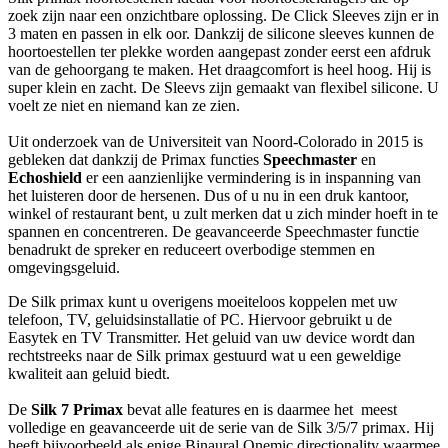
zoek zijn naar een onzichtbare oplossing. De Click Sleeves zijn er in
3 maten en passen in elk oor. Dankzij de silicone sleeves kunnen de
hoortoestellen ter plekke worden aangepast zonder eerst een afdruk
van de gehoorgang te maken. Het draagcomfort is heel hoog. Hij is
super klein en zacht. De Sleevs zijn gemaakt van flexibel silicone. U
voelt ze niet en niemand kan ze zien.
Uit onderzoek van de Universiteit van Noord-Colorado in 2015 is
gebleken dat dankzij de Primax functies
Speechmaster
en
Echoshield
er een aanzienlijke vermindering is in inspanning van
het luisteren door de hersenen. Dus of u nu in een druk kantoor,
winkel of restaurant bent, u zult merken dat u zich minder hoeft in te
spannen en concentreren. De geavanceerde Speechmaster functie
benadrukt de spreker en reduceert overbodige stemmen en
omgevingsgeluid.
De Silk primax kunt u overigens moeiteloos koppelen met uw
telefoon, TV, geluidsinstallatie of PC. Hiervoor gebruikt u de
Easytek en TV Transmitter. Het geluid van uw device wordt dan
rechtstreeks naar de Silk primax gestuurd wat u een geweldige
kwaliteit aan geluid biedt.
De
Silk 7 Primax
bevat alle features en is daarmee het meest
volledige en geavanceerde uit de serie van de Silk 3/5/7 primax. Hij
heeft bijvoorbeeld als enige Binaural Onemic directionality waarmee