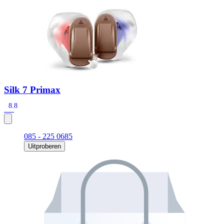
Zoeken
Snel zoeken
Signia hoortoestellen
Signia Pure BCT IX
Signia Silk IX
Widex
Allure AI
Audio Service R LI 7
Hoortoestelbatterijen
Widex filters
Filters
Domes
Onderhoudsartikelen
Silk 7 Primax
Signia Active Mini IX - Oplaadbaar
8.8
De Signia Active Mini IX is het nieuwste hoortoestel van Signia.
Bekijk
085 - 225 0685
Uitproberen