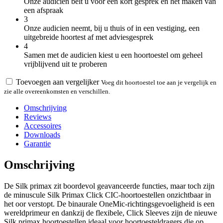
Onze audicien belt u voor een kort gesprek en het maken van
een afspraak
3
Onze audicien neemt, bij u thuis of in een vestiging, een
uitgebreide hoortest af met adviesgesprek
4
Samen met de audicien kiest u een hoortoestel om geheel
vrijblijvend uit te proberen
Toevoegen aan vergelijker
Voeg dit hoortoestel toe aan je vergelijk en
zie alle overeenkomsten en verschillen.
Omschrijving
Reviews
Accessoires
Downloads
Garantie
Omschrijving
De Silk primax zit boordevol geavanceerde functies, maar toch zijn
de minuscule Silk Primax Click CIC-hoortoestellen onzichtbaar in
het oor verstopt. De binaurale OneMic-richtingsgevoeligheid is een
wereldprimeur en dankzij de flexibele, Click Sleeves zijn de nieuwe
Silk primax hoortoestellen ideaal voor hoortoesteldragers die op