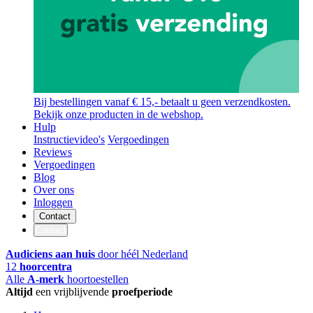
Bij bestellingen vanaf € 15,- betaalt u geen verzendkosten.
Bekijk onze producten in de webshop.
Hulp
Instructievideo's
Vergoedingen
Reviews
Vergoedingen
Blog
Over ons
Inloggen
Contact
Contact
Audiciens aan huis
door héél Nederland
12
hoorcentra
Alle
A-merk
hoortoestellen
Altijd
een vrijblijvende
proefperiode