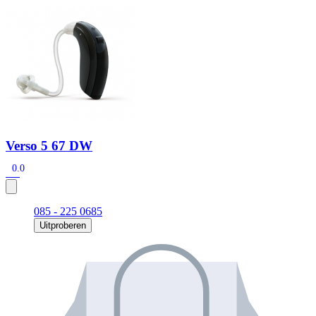
Zoeken
Snel zoeken
Signia hoortoestellen
Signia Pure BCT IX
Signia Silk IX
Widex
Allure AI
Audio Service R LI 7
Hoortoestelbatterijen
Widex filters
Filters
Domes
Onderhoudsartikelen
Signia Active Mini IX - Oplaadbaar
Verso 5 67 DW
De Signia Active Mini IX is het nieuwste hoortoestel van Signia.
0.0
Bekijk
085 - 225 0685
Uitproberen