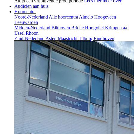
Altijd een vrijblijvende proefperiode
Lees hier meer over
Audicien aan huis
Hoorcentra
Noord-Nederland
Alle hoorcentra
Almelo
Hoogeveen
Leeuwarden
Midden-Nederland
Bilthoven
Brielle
Hoogvliet
Krimpen a/d
IJssel
Rhoon
Zuid-Nederland
Asten
Maastricht
Tilburg
Eindhoven