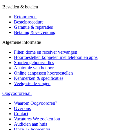
Bestellen & betalen
Retourneren
Bestelprocedure
Garantie & reparaties
Betaling & verzending
Algemene informatie
Filter, dome en receiver vervangen
Hoortoestellen koppelen met telefoon en apps
Soorten gehoorverlies
Anatomie van het oor
Online aanpassen hoortoestellen
Kenmerken & specificaties
Veelgestelde vragen
Oogvoororen.nl
Waarom Oogvoororen?
Over ons
Contact
Vacatures
We zoeken jou
Audicien aan huis
Onze 12 hoorcentra