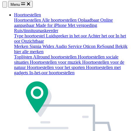
Menu
Hoortoestellen
Hoortoestellen
Alle hoortoestellen
Oplaadbaar
Online
aanpasbaar
Made for iPhone
Met vergoeding
Ruis/tinnitusmaskeerder
Type hoortoestel
Luidspreker in het oor
Achter het oor
In het
oor
Onzichtbaar
Merken
Signia
Widex
Audio Service
Oticon
ReSound
Bekijk
hier alle merken
Toplijsten
Allround hoortoestellen
Hoortoestellen sociale
situaties
Hoortoestellen voor muziek
Hoortoestellen voor de
natuur
Hoortoestellen voor het sporten
Hoortoestellen met
gadgets
In-het-oor hoortoestellen