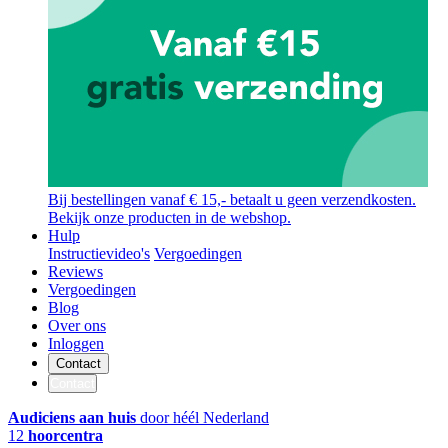
Bij bestellingen vanaf € 15,- betaalt u geen verzendkosten.
Bekijk onze producten in de webshop.
Hulp
Instructievideo's
Vergoedingen
Reviews
Vergoedingen
Blog
Over ons
Inloggen
Contact
Contact
Audiciens aan huis
door héél Nederland
12
hoorcentra