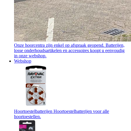
Onze hoorcentra zijn enkel op afspraak geopend. Batterijen,
losse onderhoudsartikelen en accessoires koopt u eenvoudig
in onze webshop.
Webshop
Hoortoestelbatterijen
Hoortoestelbatterijen voor alle
hoortoestellen.