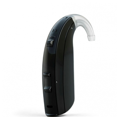
Zoeken
Snel zoeken
Signia hoortoestellen
Signia Pure BCT IX
Signia Silk IX
Widex Allu
Hoortoestelbatterijen
Widex filters
Filters
Domes
Onderhoudsartikele
Signia Active Mini IX - Oplaadbaar
De Signia Active Mini IX is het nieuwste hoortoestel van Signia.
Bekijk