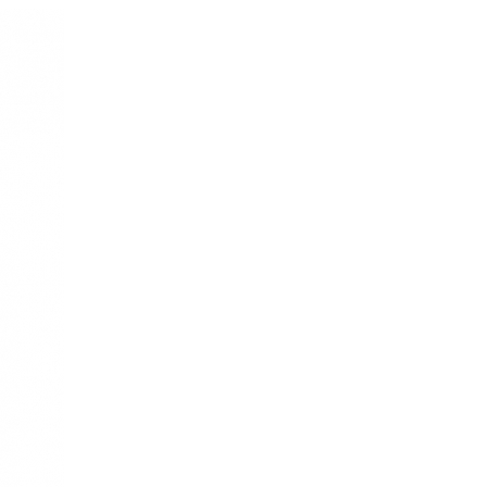
re AI
Audio Service R LI 7
n