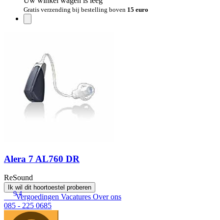
Uw winkel wagen is leeg
Gratis verzending bij bestelling boven
15 euro
Alera 7 AL760 DR
ReSound
Ik wil dit hoortoestel proberen
9.4
Vergoedingen
Vacatures
Over ons
085 - 225 0685