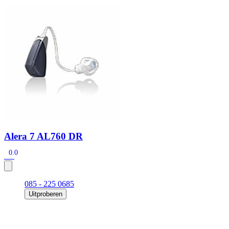
Zoeken
Snel zoeken
Signia hoortoestellen
Signia Pure BCT IX
Signia Silk IX
Widex Allu
Hoortoestelbatterijen
Widex filters
Filters
Domes
Onderhoudsartikele
Signia Active Mini IX - Oplaadbaar
De Signia Active Mini IX is het nieuwste hoortoestel van Signia.
Bekijk
Alera 7 AL760 DR
0.0
085 - 225 0685
Uitproberen