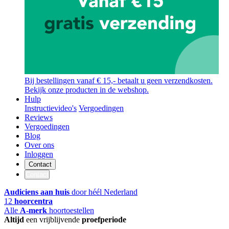
Bij bestellingen vanaf € 15,- betaalt u geen verzendkosten.
Bekijk onze producten in de webshop.
Hulp
Instructievideo's
Vergoedingen
Reviews
Vergoedingen
Blog
Over ons
Inloggen
Contact
Contact
Audiciens aan huis
door héél Nederland
12
hoorcentra
Alle
A-merk
hoortoestellen
Altijd
een vrijblijvende
proefperiode