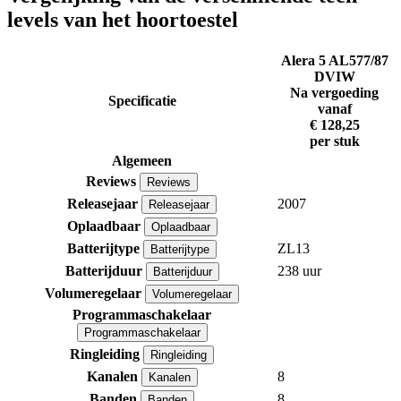
levels van het hoortoestel
Alera 5 AL577/87
DVIW
Na vergoeding
Specificatie
vanaf
€ 128,25
per stuk
Algemeen
Reviews
Reviews
Releasejaar
2007
Releasejaar
Oplaadbaar
Oplaadbaar
Batterijtype
ZL13
Batterijtype
Batterijduur
238 uur
Batterijduur
Volumeregelaar
Volumeregelaar
Programmaschakelaar
Programmaschakelaar
Ringleiding
Ringleiding
Kanalen
8
Kanalen
Banden
8
Banden