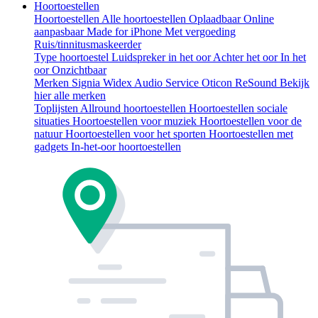
Hoortoestellen
Hoortoestellen
Alle hoortoestellen
Oplaadbaar
Online
aanpasbaar
Made for iPhone
Met vergoeding
Ruis/tinnitusmaskeerder
Type hoortoestel
Luidspreker in het oor
Achter het oor
In het
oor
Onzichtbaar
Merken
Signia
Widex
Audio Service
Oticon
ReSound
Bekijk
hier alle merken
Toplijsten
Allround hoortoestellen
Hoortoestellen sociale
situaties
Hoortoestellen voor muziek
Hoortoestellen voor de
natuur
Hoortoestellen voor het sporten
Hoortoestellen met
gadgets
In-het-oor hoortoestellen