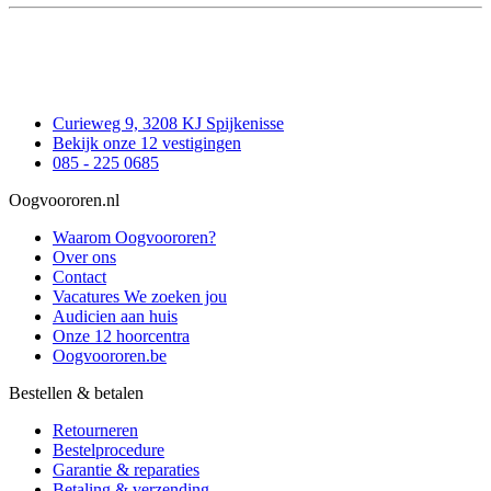
Curieweg 9, 3208 KJ Spijkenisse
Bekijk onze 12 vestigingen
085 - 225 0685
Oogvoororen.nl
Waarom Oogvoororen?
Over ons
Contact
Vacatures
We zoeken jou
Audicien aan huis
Onze 12 hoorcentra
Oogvoororen.be
Bestellen & betalen
Retourneren
Bestelprocedure
Garantie & reparaties
Betaling & verzending