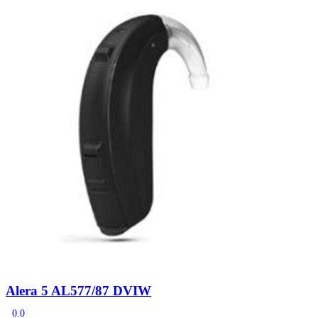
Zoeken
Snel zoeken
Signia hoortoestellen
Signia Pure BCT IX
Signia Silk IX
Widex
Allure AI
Audio Service R LI 7
Hoortoestelbatterijen
Widex filters
Filters
Domes
Onderhoudsartikelen
Signia Active Mini IX - Oplaadbaar
De Signia Active Mini IX is het nieuwste hoortoestel van Signia.
Bekijk
Alera 5 AL577/87 DVIW
0.0