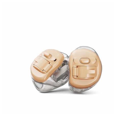
Zoeken
Snel zoeken
Signia hoortoestellen
Signia Pure BCT IX
Signia Silk IX
Widex Allu
Hoortoestelbatterijen
Widex filters
Filters
Domes
Onderhoudsartikele
Signia Active Mini IX - Oplaadbaar
De Signia Active Mini IX is het nieuwste hoortoestel van Signia.
Bekijk