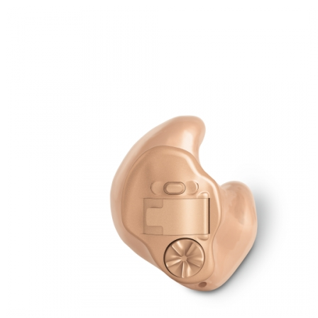
Zoeken
Snel zoeken
Signia hoortoestellen
Signia Pure BCT IX
Signia Silk IX
Widex Allu
Hoortoestelbatterijen
Widex filters
Filters
Domes
Onderhoudsartikele
Signia Active Mini IX - Oplaadbaar
De Signia Active Mini IX is het nieuwste hoortoestel van Signia.
Bekijk