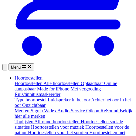
Menu
Hoortoestellen
Hoortoestellen
Alle hoortoestellen
Oplaadbaar
Online
aanpasbaar
Made for iPhone
Met vergoeding
Ruis/tinnitusmaskeerder
Type hoortoestel
Luidspreker in het oor
Achter het oor
In het
oor
Onzichtbaar
Merken
Signia
Widex
Audio Service
Oticon
ReSound
Bekijk
hier alle merken
Toplijsten
Allround hoortoestellen
Hoortoestellen sociale
situaties
Hoortoestellen voor muziek
Hoortoestellen voor de
natuur
Hoortoestellen voor het sporten
Hoortoestellen met