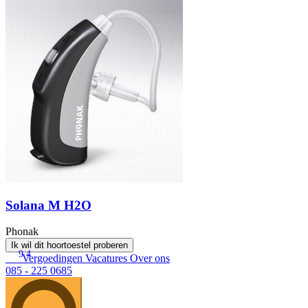
Solana M H2O
Phonak
Ik wil dit hoortoestel proberen
9.4
Vergoedingen
Vacatures
Over ons
085 - 225 0685