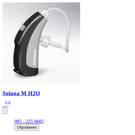
Zoeken
Snel zoeken
Signia hoortoestellen
Signia Pure BCT IX
Signia Silk IX
Widex
Allure AI
Audio Service R LI 7
Hoortoestelbatterijen
Widex filters
Filters
Domes
Onderhoudsartikelen
Signia Active Mini IX - Oplaadbaar
De Signia Active Mini IX is het nieuwste hoortoestel van Signia.
Bekijk
Solana M H2O
0.0
085 - 225 0685
Uitproberen