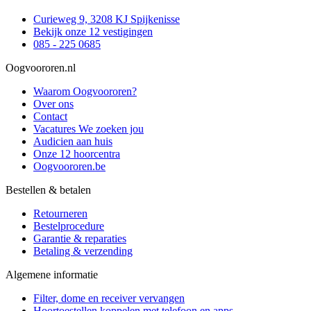
Curieweg 9, 3208 KJ Spijkenisse
Bekijk onze 12 vestigingen
085 - 225 0685
Oogvoororen.nl
Waarom Oogvoororen?
Over ons
Contact
Vacatures
We zoeken jou
Audicien aan huis
Onze 12 hoorcentra
Oogvoororen.be
Bestellen & betalen
Retourneren
Bestelprocedure
Garantie & reparaties
Betaling & verzending
Algemene informatie
Filter, dome en receiver vervangen
Hoortoestellen koppelen met telefoon en apps