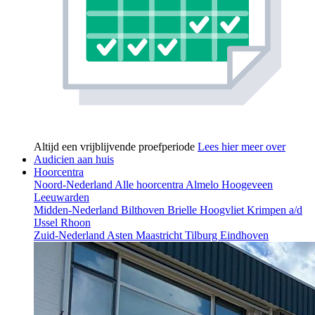
Altijd een vrijblijvende proefperiode
Lees hier meer over
Audicien aan huis
Hoorcentra
Noord-Nederland
Alle hoorcentra
Almelo
Hoogeveen
Leeuwarden
Midden-Nederland
Bilthoven
Brielle
Hoogvliet
Krimpen a/d
IJssel
Rhoon
Zuid-Nederland
Asten
Maastricht
Tilburg
Eindhoven