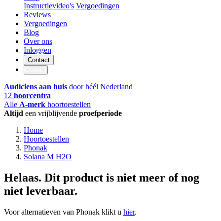
Instructievideo's
Vergoedingen
Reviews
Vergoedingen
Blog
Over ons
Inloggen
Contact
Contact
Audiciens aan huis
door héél Nederland
12
hoorcentra
Alle
A-merk
hoortoestellen
Altijd
een vrijblijvende
proefperiode
Home
Hoortoestellen
Phonak
Solana M H2O
Helaas. Dit product is niet meer of nog
niet leverbaar.
Voor alternatieven van Phonak klikt u
hier
.