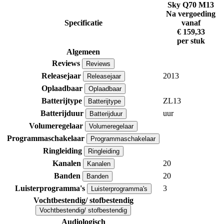
Sky Q70 M13
Na vergoeding
Specificatie
vanaf
€ 159,33
per stuk
Algemeen
Reviews
Reviews
Releasejaar
2013
Releasejaar
Oplaadbaar
Oplaadbaar
Batterijtype
ZL13
Batterijtype
Batterijduur
uur
Batterijduur
Volumeregelaar
Volumeregelaar
Programmaschakelaar
Programmaschakelaar
Ringleiding
Ringleiding
Kanalen
20
Kanalen
Banden
20
Banden
Luisterprogramma's
3
Luisterprogramma's
Vochtbestendig/ stofbestendig
Vochtbestendig/ stofbestendig
Audiologisch