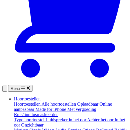
Menu
Hoortoestellen
Hoortoestellen
Alle hoortoestellen
Oplaadbaar
Online
aanpasbaar
Made for iPhone
Met vergoeding
Ruis/tinnitusmaskeerder
Type hoortoestel
Luidspreker in het oor
Achter het oor
In het
oor
Onzichtbaar