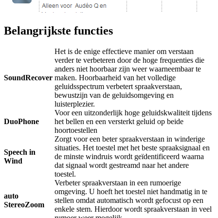
Belangrijkste functies
Het is de enige effectieve manier om verstaan
verder te verbeteren door de hoge frequenties die
anders niet hoorbaar zijn weer waarneembaar te
SoundRecover
maken. Hoorbaarheid van het volledige
geluidsspectrum verbetert spraakverstaan,
bewustzijn van de geluidsomgeving en
luisterplezier.
Voor een uitzonderlijk hoge geluidskwaliteit tijdens
DuoPhone
het bellen en een versterkt geluid op beide
hoortoestellen
Zorgt voor een beter spraakverstaan in winderige
situaties. Het toestel met het beste spraaksignaal en
Speech in
de minste windruis wordt geïdentificeerd waarna
Wind
dat signaal wordt gestreamd naar het andere
toestel.
Verbeter spraakverstaan in een rumoerige
omgeving. U hoeft het toestel niet handmatig in te
auto
stellen omdat automatisch wordt gefocust op een
S
ter
eoZoom
enkele stem. Hierdoor wordt spraakverstaan in veel
rumoer weer mogelijk.