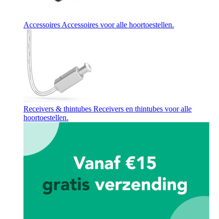
Accessoires
Accessoires voor alle hoortoestellen.
Receivers & thintubes
Receivers en thintubes voor alle
hoortoestellen.