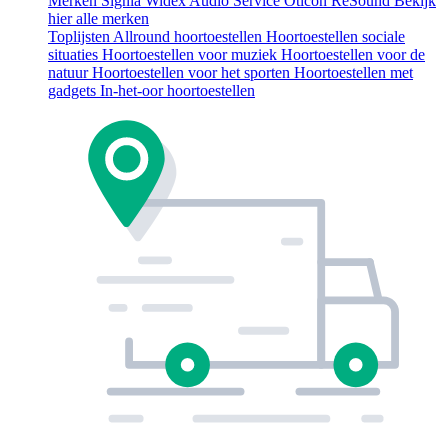
Merken
Signia
Widex
Audio Service
Oticon
ReSound
Bekijk
hier alle merken
Toplijsten
Allround hoortoestellen
Hoortoestellen sociale
situaties
Hoortoestellen voor muziek
Hoortoestellen voor de
natuur
Hoortoestellen voor het sporten
Hoortoestellen met
gadgets
In-het-oor hoortoestellen