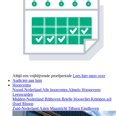
Altijd een vrijblijvende proefperiode
Lees hier meer over
Audicien aan huis
Hoorcentra
Noord-Nederland
Alle hoorcentra
Almelo
Hoogeveen
Leeuwarden
Midden-Nederland
Bilthoven
Brielle
Hoogvliet
Krimpen a/d
IJssel
Rhoon
Zuid-Nederland
Asten
Maastricht
Tilburg
Eindhoven