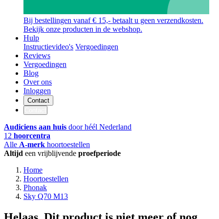
Bij bestellingen vanaf € 15,- betaalt u geen verzendkosten.
Bekijk onze producten in de webshop.
Hulp
Instructievideo's
Vergoedingen
Reviews
Vergoedingen
Blog
Over ons
Inloggen
Contact
Contact
Audiciens aan huis
door héél Nederland
12
hoorcentra
Alle
A-merk
hoortoestellen
Altijd
een vrijblijvende
proefperiode
Home
Hoortoestellen
Phonak
Sky Q70 M13
Helaas. Dit product is niet meer of nog