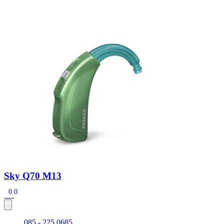
Zoeken
Snel zoeken
Signia hoortoestellen
Signia Pure BCT IX
Signia Silk IX
Widex
Allure AI
Audio Service R LI 7
Hoortoestelbatterijen
Widex filters
Filters
Domes
Onderhoudsartikelen
Signia Active Mini IX - Oplaadbaar
De Signia Active Mini IX is het nieuwste hoortoestel van Signia.
Bekijk
Sky Q70 M13
0.0
085 - 225 0685