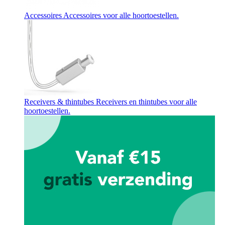
Accessoires
Accessoires voor alle hoortoestellen.
Receivers & thintubes
Receivers en thintubes voor alle
hoortoestellen.