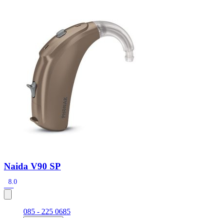
Zoeken
Snel zoeken
Signia hoortoestellen
Signia Pure BCT IX
Signia Silk IX
Widex
Allure AI
Audio Service R LI 7
Hoortoestelbatterijen
Widex filters
Filters
Domes
Onderhoudsartikelen
Signia Active Mini IX - Oplaadbaar
De Signia Active Mini IX is het nieuwste hoortoestel van Signia.
Bekijk
Naida V90 SP
8.0
085 - 225 0685