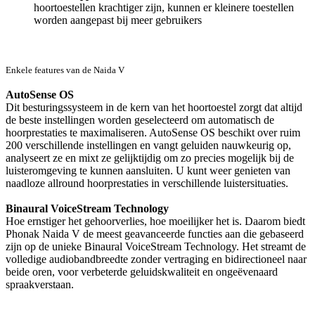
hoortoestellen krachtiger zijn, kunnen er kleinere toestellen
worden aangepast bij meer gebruikers
Enkele features van de Naida V
AutoSense OS
Dit besturingssysteem in de kern van het hoortoestel zorgt dat altijd
de beste instellingen worden geselecteerd om automatisch de
hoorprestaties te maximaliseren. AutoSense OS beschikt over ruim
200 verschillende instellingen en vangt geluiden nauwkeurig op,
analyseert ze en mixt ze gelijktijdig om zo precies mogelijk bij de
luisteromgeving te kunnen aansluiten. U kunt weer genieten van
naadloze allround hoorprestaties in verschillende luistersituaties.
Binaural VoiceStream Technology
Hoe ernstiger het gehoorverlies, hoe moeilijker het is. Daarom biedt
Phonak Naida V de meest geavanceerde functies aan die gebaseerd
zijn op de unieke Binaural VoiceStream Technology. Het streamt de
volledige audiobandbreedte zonder vertraging en bidirectioneel naar
beide oren, voor verbeterde geluidskwaliteit en ongeëvenaard
spraakverstaan.