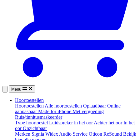
Menu
Hoortoestellen
Hoortoestellen
Alle hoortoestellen
Oplaadbaar
Online
aanpasbaar
Made for iPhone
Met vergoeding
Ruis/tinnitusmaskeerder
Type hoortoestel
Luidspreker in het oor
Achter het oor
In het
oor
Onzichtbaar
Merken
Signia
Widex
Audio Service
Oticon
ReSound
Bekijk
hier alle merken