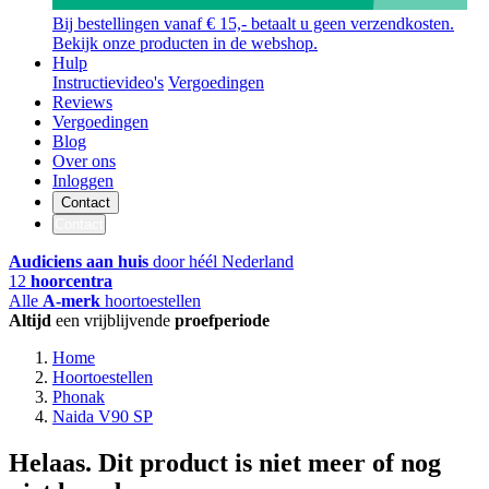
Bij bestellingen vanaf € 15,- betaalt u geen verzendkosten.
Bekijk onze producten in de webshop.
Hulp
Instructievideo's
Vergoedingen
Reviews
Vergoedingen
Blog
Over ons
Inloggen
Contact
Contact
Audiciens aan huis
door héél Nederland
12
hoorcentra
Alle
A-merk
hoortoestellen
Altijd
een vrijblijvende
proefperiode
Home
Hoortoestellen
Phonak
Naida V90 SP
Helaas. Dit product is niet meer of nog