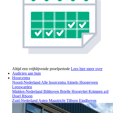
Altijd een vrijblijvende proefperiode
Lees hier meer over
Audicien aan huis
Hoorcentra
Noord-Nederland
Alle hoorcentra
Almelo
Hoogeveen
Leeuwarden
Midden-Nederland
Bilthoven
Brielle
Hoogvliet
Krimpen a/d
IJssel
Rhoon
Zuid-Nederland
Asten
Maastricht
Tilburg
Eindhoven