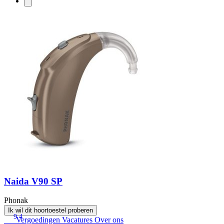
Naida V90 SP
Phonak
Ik wil dit hoortoestel proberen
9.4
Vergoedingen
Vacatures
Over ons