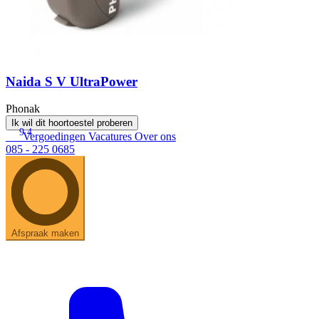
Naida S V UltraPower
Phonak
Ik wil dit hoortoestel proberen
9.4
Vergoedingen
Vacatures
Over ons
085 - 225 0685
Afspraak maken