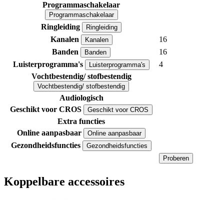
Programmaschakelaar
Programmaschakelaar
Ringleiding
Ringleiding
Kanalen
16
Kanalen
Banden
16
Banden
Luisterprogramma's
4
Luisterprogramma's
Vochtbestendig/ stofbestendig
Vochtbestendig/ stofbestendig
Audiologisch
Geschikt voor CROS
Geschikt voor CROS
Extra functies
Online aanpasbaar
Online aanpasbaar
Gezondheidsfuncties
Gezondheidsfuncties
Proberen
Koppelbare accessoires