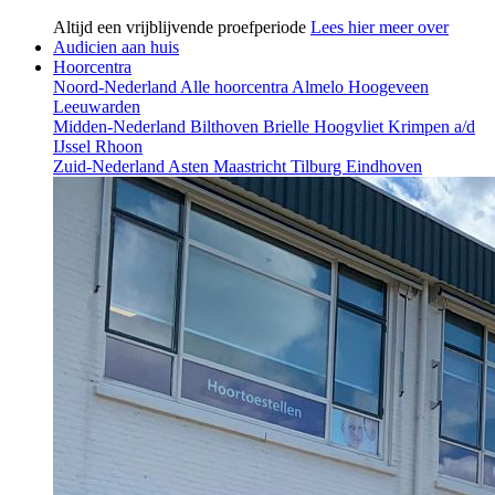
Altijd een vrijblijvende proefperiode
Lees hier meer over
Audicien aan huis
Hoorcentra
Noord-Nederland
Alle hoorcentra
Almelo
Hoogeveen
Leeuwarden
Midden-Nederland
Bilthoven
Brielle
Hoogvliet
Krimpen a/d
IJssel
Rhoon
Zuid-Nederland
Asten
Maastricht
Tilburg
Eindhoven