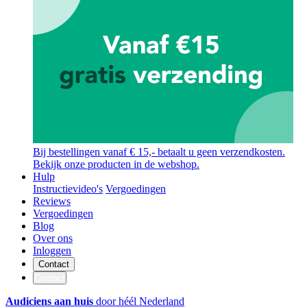
Bij bestellingen vanaf € 15,- betaalt u geen verzendkosten.
Bekijk onze producten in de webshop.
Hulp
Instructievideo's
Vergoedingen
Reviews
Vergoedingen
Blog
Over ons
Inloggen
Contact
Contact
Audiciens aan huis
door héél Nederland