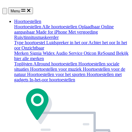
Menu
Hoortoestellen
Hoortoestellen
Alle hoortoestellen
Oplaadbaar
Online
aanpasbaar
Made for iPhone
Met vergoeding
Ruis/tinnitusmaskeerder
Type hoortoestel
Luidspreker in het oor
Achter het oor
In het
oor
Onzichtbaar
Merken
Signia
Widex
Audio Service
Oticon
ReSound
Bekijk
hier alle merken
Toplijsten
Allround hoortoestellen
Hoortoestellen sociale
situaties
Hoortoestellen voor muziek
Hoortoestellen voor de
natuur
Hoortoestellen voor het sporten
Hoortoestellen met
gadgets
In-het-oor hoortoestellen