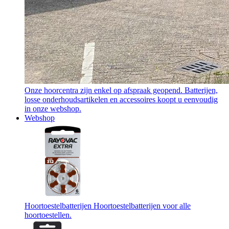
Onze hoorcentra zijn enkel op afspraak geopend. Batterijen,
losse onderhoudsartikelen en accessoires koopt u eenvoudig
in onze webshop.
Webshop
Hoortoestelbatterijen
Hoortoestelbatterijen voor alle
hoortoestellen.