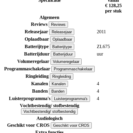
Specificatie
vanaf
€ 128,25
per stuk
Algemeen
Reviews
Reviews
Releasejaar
2011
Releasejaar
Oplaadbaar
Oplaadbaar
Batterijtype
ZL675
Batterijtype
Batterijduur
uur
Batterijduur
Volumeregelaar
Volumeregelaar
Programmaschakelaar
Programmaschakelaar
Ringleiding
Ringleiding
Kanalen
4
Kanalen
Banden
4
Banden
Luisterprogramma's
4
Luisterprogramma's
Vochtbestendig/ stofbestendig
Vochtbestendig/ stofbestendig
Audiologisch
Geschikt voor CROS
Geschikt voor CROS
Extra functies