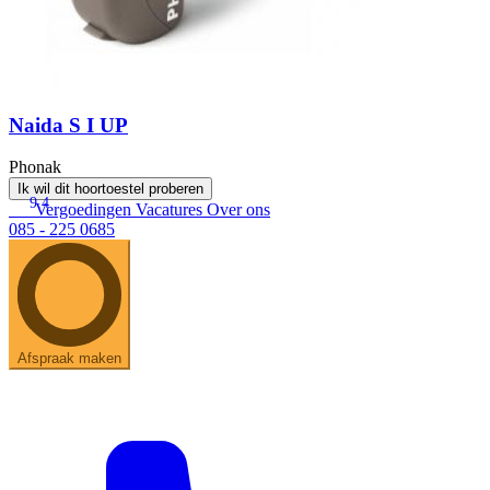
Naida S I UP
Phonak
Ik wil dit hoortoestel proberen
9.4
Vergoedingen
Vacatures
Over ons
085 - 225 0685
Afspraak maken