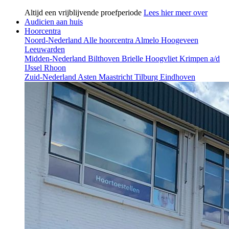
Altijd een vrijblijvende proefperiode
Lees hier meer over
Audicien aan huis
Hoorcentra
Noord-Nederland
Alle hoorcentra
Almelo
Hoogeveen
Leeuwarden
Midden-Nederland
Bilthoven
Brielle
Hoogvliet
Krimpen a/d
IJssel
Rhoon
Zuid-Nederland
Asten
Maastricht
Tilburg
Eindhoven