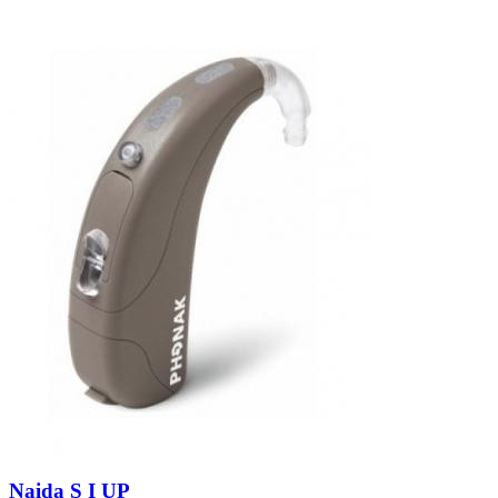
Zoeken
Snel zoeken
Signia hoortoestellen
Signia Pure BCT IX
Signia Silk IX
Widex
Allure AI
Audio Service R LI 7
Hoortoestelbatterijen
Widex filters
Filters
Domes
Onderhoudsartikelen
Signia Active Mini IX - Oplaadbaar
De Signia Active Mini IX is het nieuwste hoortoestel van Signia.
Bekijk
Naida S I UP