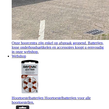
Onze hoorcentra zijn enkel op afspraak geopend. Batterijen,
losse onderhoudsartikelen en accessoires koopt u eenvoudig
in onze webshop.
Webshop
Hoortoestelbatterijen
Hoortoestelbatterijen voor alle
hoortoestellen.