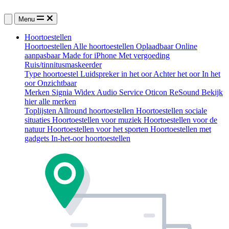
Menu
Hoortoestellen
Hoortoestellen
Alle hoortoestellen
Oplaadbaar
Online
aanpasbaar
Made for iPhone
Met vergoeding
Ruis/tinnitusmaskeerder
Type hoortoestel
Luidspreker in het oor
Achter het oor
In het
oor
Onzichtbaar
Merken
Signia
Widex
Audio Service
Oticon
ReSound
Bekijk
hier alle merken
Toplijsten
Allround hoortoestellen
Hoortoestellen sociale
situaties
Hoortoestellen voor muziek
Hoortoestellen voor de
natuur
Hoortoestellen voor het sporten
Hoortoestellen met
gadgets
In-het-oor hoortoestellen