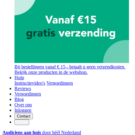
Bij bestellingen vanaf € 15,- betaalt u geen verzendkosten.
Bekijk onze producten in de webshop.
Hulp
Instructievideo's
Vergoedingen
Reviews
Vergoedingen
Blog
Over ons
Inloggen
Contact
Contact
Audiciens aan huis
door héél Nederland