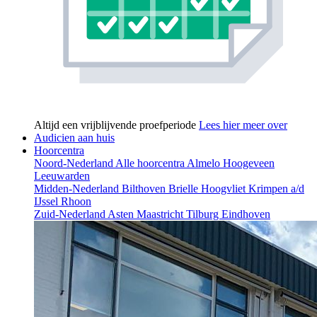
Altijd een vrijblijvende proefperiode
Lees hier meer over
Audicien aan huis
Hoorcentra
Noord-Nederland
Alle hoorcentra
Almelo
Hoogeveen
Leeuwarden
Midden-Nederland
Bilthoven
Brielle
Hoogvliet
Krimpen a/d
IJssel
Rhoon
Zuid-Nederland
Asten
Maastricht
Tilburg
Eindhoven