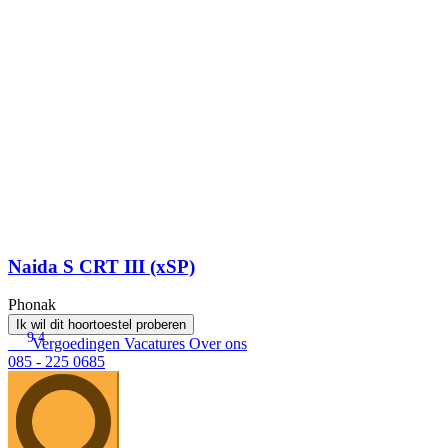
Naida S CRT III (xSP)
Phonak
Ik wil dit hoortoestel proberen
9.4
Vergoedingen
Vacatures
Over ons
085 - 225 0685