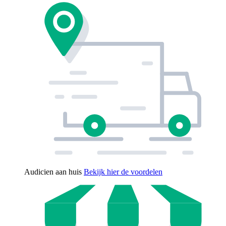
Audicien aan huis
Bekijk hier de voordelen