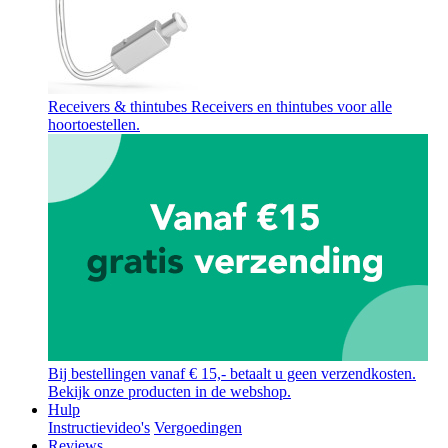
Receivers & thintubes
Receivers en thintubes voor alle
hoortoestellen.
Bij bestellingen vanaf € 15,- betaalt u geen verzendkosten.
Bekijk onze producten in de webshop.
Hulp
Instructievideo's
Vergoedingen
Reviews