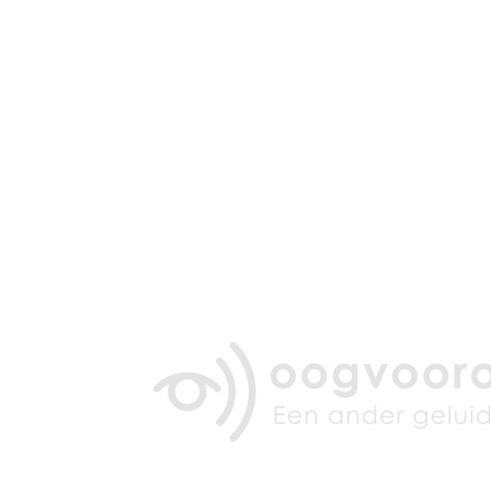
Zoeken
Snel zoeken
Signia hoortoestellen
Signia Pure BCT IX
Signia Silk IX
Widex
Allure AI
Audio Service R LI 7
Hoortoestelbatterijen
Widex filters
Filters
Domes
Onderhoudsartikelen
Signia Active Mini IX - Oplaadbaar
De Signia Active Mini IX is het nieuwste hoortoestel van Signia.
Bekijk