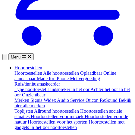
Menu
Hoortoestellen
Hoortoestellen
Alle hoortoestellen
Oplaadbaar
Online
aanpasbaar
Made for iPhone
Met vergoeding
Ruis/tinnitusmaskeerder
Type hoortoestel
Luidspreker in het oor
Achter het oor
In het
oor
Onzichtbaar
Merken
Signia
Widex
Audio Service
Oticon
ReSound
Bekijk
hier alle merken
Toplijsten
Allround hoortoestellen
Hoortoestellen sociale
situaties
Hoortoestellen voor muziek
Hoortoestellen voor de
natuur
Hoortoestellen voor het sporten
Hoortoestellen met
gadgets
In-het-oor hoortoestellen