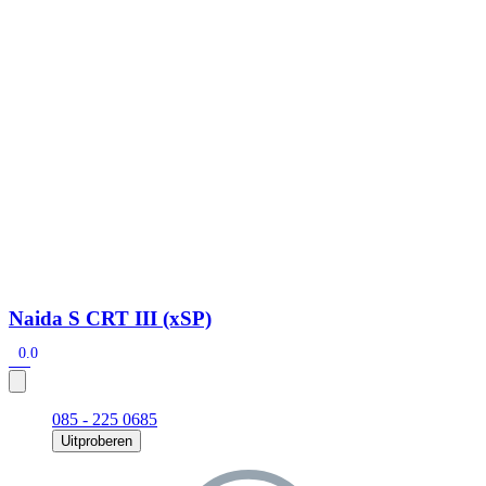
Naida S CRT III (xSP)
0.0
085 - 225 0685
Uitproberen