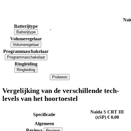
Nai
Batterijtype
-
Batterijtype
Volumeregelaar
Volumeregelaar
Programmaschakelaar
Programmaschakelaar
Ringleiding
Ringleiding
Proberen
Vergelijking van de verschillende tech-
levels van het hoortoestel
Naida S CRT III
Specificatie
(xSP)
€ 0,00
Algemeen
Reviews
Reviews