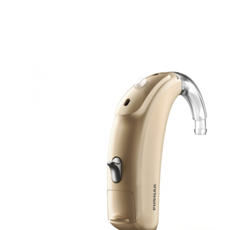
Zoeken
Snel zoeken
Signia hoortoestellen
Signia Pure BCT IX
Signia Silk IX
Widex Allu
Hoortoestelbatterijen
Widex filters
Filters
Domes
Onderhoudsartikele
Signia Active Mini IX - Oplaadbaar
De Signia Active Mini IX is het nieuwste hoortoestel van Signia.
Bekijk