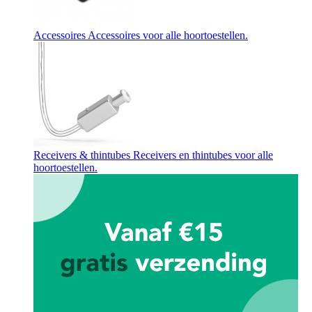
Accessoires
Accessoires voor alle hoortoestellen.
Receivers & thintubes
Receivers en thintubes voor alle
hoortoestellen.