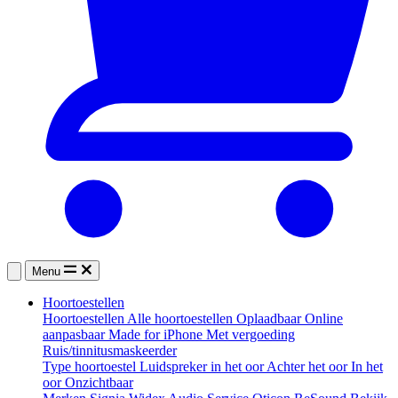
Menu
Hoortoestellen
Hoortoestellen
Alle hoortoestellen
Oplaadbaar
Online
aanpasbaar
Made for iPhone
Met vergoeding
Ruis/tinnitusmaskeerder
Type hoortoestel
Luidspreker in het oor
Achter het oor
In het
oor
Onzichtbaar