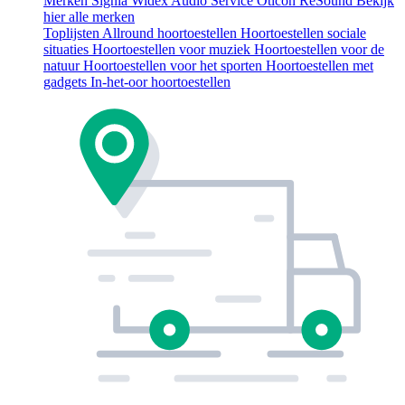
Merken
Signia
Widex
Audio Service
Oticon
ReSound
Bekijk
hier alle merken
Toplijsten
Allround hoortoestellen
Hoortoestellen sociale
situaties
Hoortoestellen voor muziek
Hoortoestellen voor de
natuur
Hoortoestellen voor het sporten
Hoortoestellen met
gadgets
In-het-oor hoortoestellen