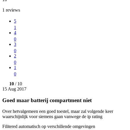
1
reviews
5
1
4
0
3
0
2
0
1
0
10
/ 10
15 Aug 2017
Goed maar batterij compartment niet
Over hetvalgemeen een goed toestel, maar zal volgende keer
waarschijnlijk voor siemens gaan vanwege de ip rating
Filitered automatisch op verschillende omgevingen