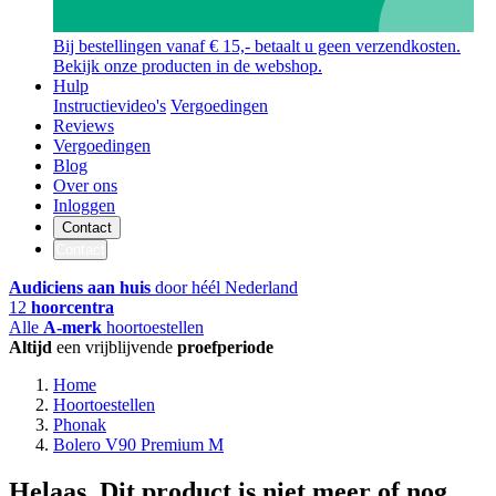
Bij bestellingen vanaf € 15,- betaalt u geen verzendkosten.
Bekijk onze producten in de webshop.
Hulp
Instructievideo's
Vergoedingen
Reviews
Vergoedingen
Blog
Over ons
Inloggen
Contact
Contact
Audiciens aan huis
door héél Nederland
12
hoorcentra
Alle
A-merk
hoortoestellen
Altijd
een vrijblijvende
proefperiode
Home
Hoortoestellen
Phonak
Bolero V90 Premium M
Helaas. Dit product is niet meer of nog