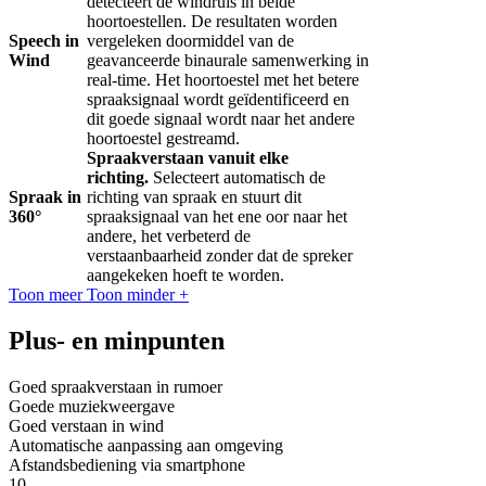
detecteert de windruis in beide
hoortoestellen. De resultaten worden
Speech in
vergeleken doormiddel van de
Wind
geavanceerde binaurale samenwerking in
real-time. Het hoortoestel met het betere
spraaksignaal wordt geïdentificeerd en
dit goede signaal wordt naar het andere
hoortoestel gestreamd.
Spraakverstaan vanuit elke
richting.
Selecteert automatisch de
Spraak in
richting van spraak en stuurt dit
360°
spraaksignaal van het ene oor naar het
andere, het verbeterd de
verstaanbaarheid zonder dat de spreker
aangekeken hoeft te worden.
Toon meer
Toon minder
+
Plus- en minpunten
Goed spraakverstaan in rumoer
Goede muziekweergave
Goed verstaan in wind
Automatische aanpassing aan omgeving
Afstandsbediening via smartphone
10