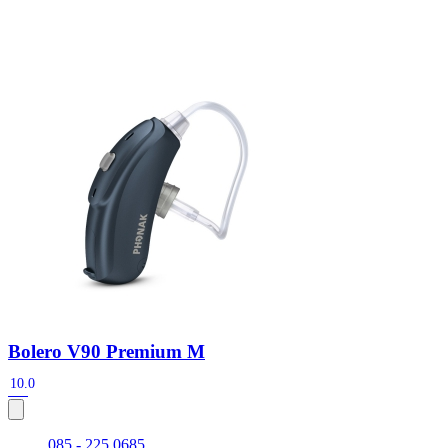
Zoeken
Snel zoeken
Signia hoortoestellen
Signia Pure BCT IX
Signia Silk IX
Widex
Allure AI
Audio Service R LI 7
Hoortoestelbatterijen
Widex filters
Filters
Domes
Onderhoudsartikelen
Signia Active Mini IX - Oplaadbaar
De Signia Active Mini IX is het nieuwste hoortoestel van Signia.
Bekijk
Bolero V90 Premium M
10.0
085 - 225 0685