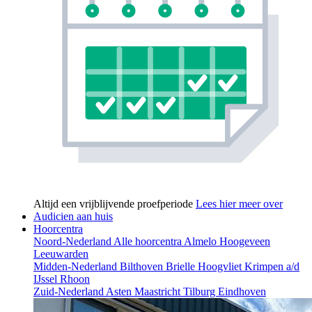
Altijd een vrijblijvende proefperiode
Lees hier meer over
Audicien aan huis
Hoorcentra
Noord-Nederland
Alle hoorcentra
Almelo
Hoogeveen
Leeuwarden
Midden-Nederland
Bilthoven
Brielle
Hoogvliet
Krimpen a/d
IJssel
Rhoon
Zuid-Nederland
Asten
Maastricht
Tilburg
Eindhoven