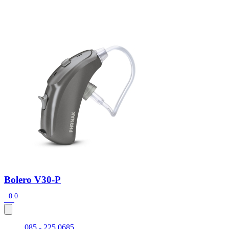
Zoeken
Snel zoeken
Signia hoortoestellen
Signia Pure BCT IX
Signia Silk IX
Widex
Allure AI
Audio Service R LI 7
Hoortoestelbatterijen
Widex filters
Filters
Domes
Onderhoudsartikelen
Signia Active Mini IX - Oplaadbaar
De Signia Active Mini IX is het nieuwste hoortoestel van Signia.
Bekijk
Bolero V30-P
0.0
085 - 225 0685