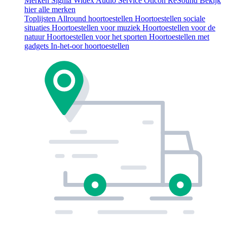
Merken
Signia
Widex
Audio Service
Oticon
ReSound
Bekijk
hier alle merken
Toplijsten
Allround hoortoestellen
Hoortoestellen sociale
situaties
Hoortoestellen voor muziek
Hoortoestellen voor de
natuur
Hoortoestellen voor het sporten
Hoortoestellen met
gadgets
In-het-oor hoortoestellen