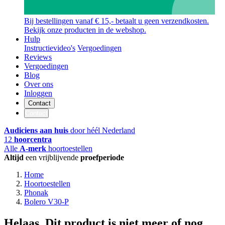
Bij bestellingen vanaf € 15,- betaalt u geen verzendkosten.
Bekijk onze producten in de webshop.
Hulp
Instructievideo's
Vergoedingen
Reviews
Vergoedingen
Blog
Over ons
Inloggen
Contact
Contact
Audiciens aan huis
door héél Nederland
12
hoorcentra
Alle
A-merk
hoortoestellen
Altijd
een vrijblijvende
proefperiode
Home
Hoortoestellen
Phonak
Bolero V30-P
Helaas. Dit product is niet meer of nog