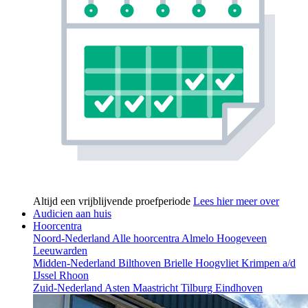
Altijd een vrijblijvende proefperiode
Lees hier meer over
Audicien aan huis
Hoorcentra
Noord-Nederland
Alle hoorcentra
Almelo
Hoogeveen
Leeuwarden
Midden-Nederland
Bilthoven
Brielle
Hoogvliet
Krimpen a/d
IJssel
Rhoon
Zuid-Nederland
Asten
Maastricht
Tilburg
Eindhoven