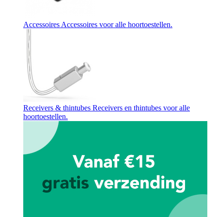
Accessoires
Accessoires voor alle hoortoestellen.
Receivers & thintubes
Receivers en thintubes voor alle
hoortoestellen.