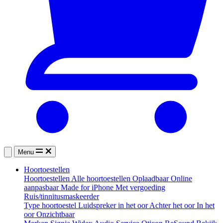
Menu
Hoortoestellen
Hoortoestellen
Alle hoortoestellen
Oplaadbaar
Online
aanpasbaar
Made for iPhone
Met vergoeding
Ruis/tinnitusmaskeerder
Type hoortoestel
Luidspreker in het oor
Achter het oor
In het
oor
Onzichtbaar