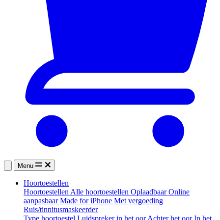
Menu
Hoortoestellen
Hoortoestellen
Alle hoortoestellen
Oplaadbaar
Online
aanpasbaar
Made for iPhone
Met vergoeding
Ruis/tinnitusmaskeerder
Type hoortoestel
Luidspreker in het oor
Achter het oor
In het