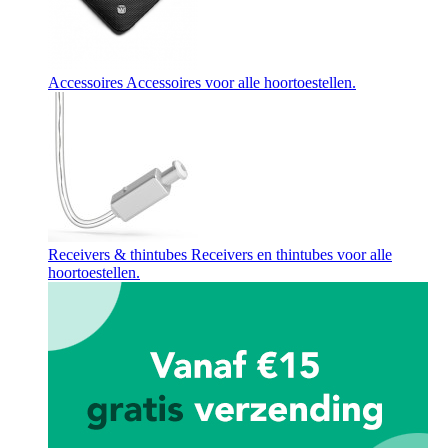
Accessoires
Accessoires voor alle hoortoestellen.
Receivers & thintubes
Receivers en thintubes voor alle
hoortoestellen.