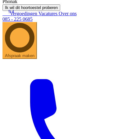
Phonak
Ik wil dit hoortoestel proberen
9.4
Vergoedingen
Vacatures
Over ons
085 - 225 0685
Afspraak maken