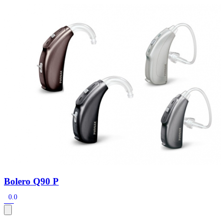
Zoeken
Snel zoeken
Signia hoortoestellen
Signia Pure BCT IX
Signia Silk IX
Widex
Allure AI
Audio Service R LI 7
Hoortoestelbatterijen
Widex filters
Filters
Domes
Onderhoudsartikelen
Signia Active Mini IX - Oplaadbaar
De Signia Active Mini IX is het nieuwste hoortoestel van Signia.
Bekijk
Bolero Q90 P
0.0