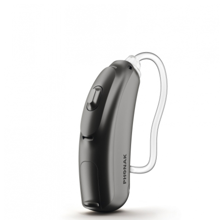
Zoeken
Snel zoeken
Signia hoortoestellen
Signia Pure BCT IX
Signia Silk IX
Widex Allu
Hoortoestelbatterijen
Widex filters
Filters
Domes
Onderhoudsartikele
Signia Active Mini IX - Oplaadbaar
De Signia Active Mini IX is het nieuwste hoortoestel van Signia.
Bekijk