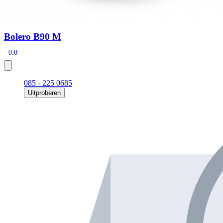
Bolero B90 M
0.0
085 - 225 0685
Uitproberen