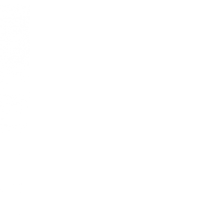
re AI
Audio Service R LI 7
n