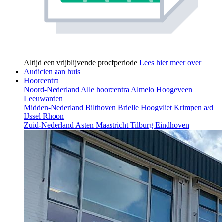
Altijd een vrijblijvende proefperiode
Lees hier meer over
Audicien aan huis
Hoorcentra
Noord-Nederland
Alle hoorcentra
Almelo
Hoogeveen
Leeuwarden
Midden-Nederland
Bilthoven
Brielle
Hoogvliet
Krimpen a/d
IJssel
Rhoon
Zuid-Nederland
Asten
Maastricht
Tilburg
Eindhoven