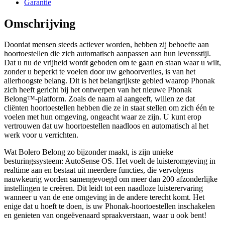
Garantie
Omschrijving
Doordat mensen steeds actiever worden, hebben zij behoefte aan
hoortoestellen die zich automatisch aanpassen aan hun levensstijl.
Dat u nu de vrijheid wordt geboden om te gaan en staan waar u wilt,
zonder u beperkt te voelen door uw gehoorverlies, is van het
allerhoogste belang. Dit is het belangrijkste gebied waarop Phonak
zich heeft gericht bij het ontwerpen van het nieuwe Phonak
Belong™-platform. Zoals de naam al aangeeft, willen ze dat
cliënten hoortoestellen hebben die ze in staat stellen om zich één te
voelen met hun omgeving, ongeacht waar ze zijn. U kunt erop
vertrouwen dat uw hoortoestellen naadloos en automatisch al het
werk voor u verrichten.
Wat Bolero Belong zo bijzonder maakt, is zijn unieke
besturingssysteem: AutoSense OS. Het voelt de luisteromgeving in
realtime aan en bestaat uit meerdere functies, die vervolgens
nauwkeurig worden samengevoegd om meer dan 200 afzonderlijke
instellingen te creëren. Dit leidt tot een naadloze luisterervaring
wanneer u van de ene omgeving in de andere terecht komt. Het
enige dat u hoeft te doen, is uw Phonak-hoortoestellen inschakelen
en genieten van ongeëvenaard spraakverstaan, waar u ook bent!