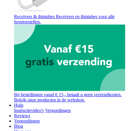
Receivers & thintubes
Receivers en thintubes voor alle
hoortoestellen.
Bij bestellingen vanaf € 15,- betaalt u geen verzendkosten.
Bekijk onze producten in de webshop.
Hulp
Instructievideo's
Vergoedingen
Reviews
Vergoedingen
Blog