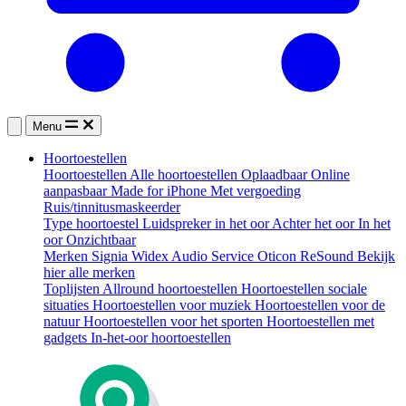
Menu
Hoortoestellen
Hoortoestellen
Alle hoortoestellen
Oplaadbaar
Online
aanpasbaar
Made for iPhone
Met vergoeding
Ruis/tinnitusmaskeerder
Type hoortoestel
Luidspreker in het oor
Achter het oor
In het
oor
Onzichtbaar
Merken
Signia
Widex
Audio Service
Oticon
ReSound
Bekijk
hier alle merken
Toplijsten
Allround hoortoestellen
Hoortoestellen sociale
situaties
Hoortoestellen voor muziek
Hoortoestellen voor de
natuur
Hoortoestellen voor het sporten
Hoortoestellen met
gadgets
In-het-oor hoortoestellen