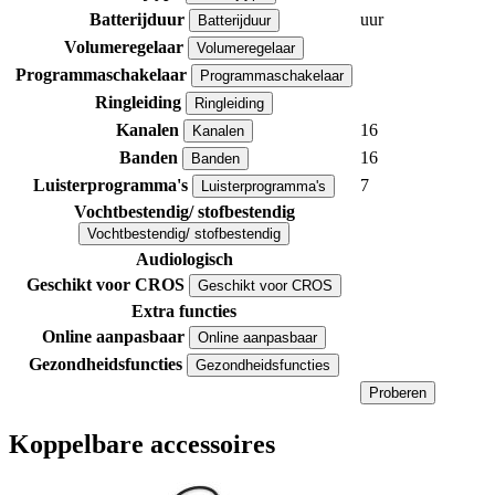
Batterijduur
uur
Batterijduur
Volumeregelaar
Volumeregelaar
Programmaschakelaar
Programmaschakelaar
Ringleiding
Ringleiding
Kanalen
16
Kanalen
Banden
16
Banden
Luisterprogramma's
7
Luisterprogramma's
Vochtbestendig/ stofbestendig
Vochtbestendig/ stofbestendig
Audiologisch
Geschikt voor CROS
Geschikt voor CROS
Extra functies
Online aanpasbaar
Online aanpasbaar
Gezondheidsfuncties
Gezondheidsfuncties
Proberen
Koppelbare accessoires