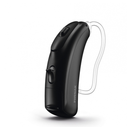
Zoeken
Snel zoeken
Signia hoortoestellen
Signia Pure BCT IX
Signia Silk IX
Widex
Allure AI
Audio Service R LI 7
Hoortoestelbatterijen
Widex filters
Filters
Domes
Onderhoudsartikelen
Signia Active Mini IX - Oplaadbaar
De Signia Active Mini IX is het nieuwste hoortoestel van Signia.
Bekijk