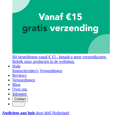
Bij bestellingen vanaf € 15,- betaalt u geen verzendkosten.
Bekijk onze producten in de webshop.
Hulp
Instructievideo's
Vergoedingen
Reviews
Vergoedingen
Blog
Over ons
Inloggen
Contact
Contact
Audiciens aan huis
door héél Nederland