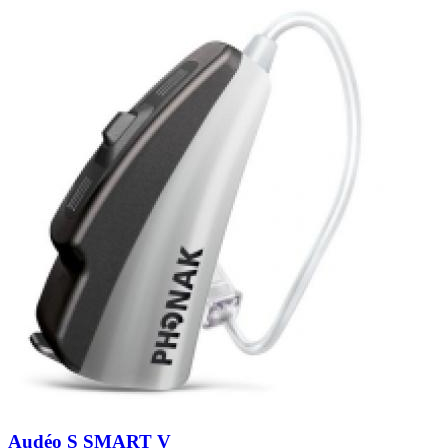
Zoeken
Snel zoeken
Signia hoortoestellen
Signia Pure BCT IX
Signia Silk IX
Widex
Allure AI
Audio Service R LI 7
Hoortoestelbatterijen
Widex filters
Filters
Domes
Onderhoudsartikelen
Signia Active Mini IX - Oplaadbaar
De Signia Active Mini IX is het nieuwste hoortoestel van Signia.
Bekijk
Audéo S SMART V