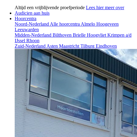
Altijd een vrijblijvende proefperiode
Lees hier meer over
Audicien aan huis
Hoorcentra
Noord-Nederland
Alle hoorcentra
Almelo
Hoogeveen
Leeuwarden
Midden-Nederland
Bilthoven
Brielle
Hoogvliet
Krimpen a/d
IJssel
Rhoon
Zuid-Nederland
Asten
Maastricht
Tilburg
Eindhoven