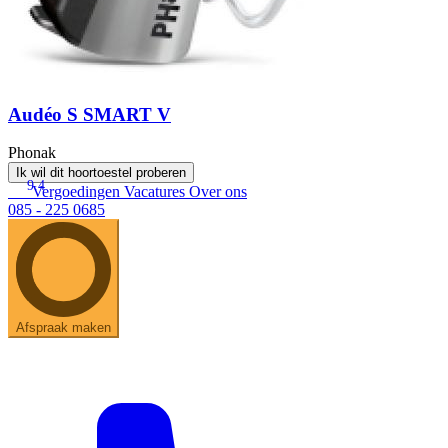
Audéo S SMART V
Phonak
Ik wil dit hoortoestel proberen
9.4
Vergoedingen
Vacatures
Over ons
085 - 225 0685
Afspraak maken