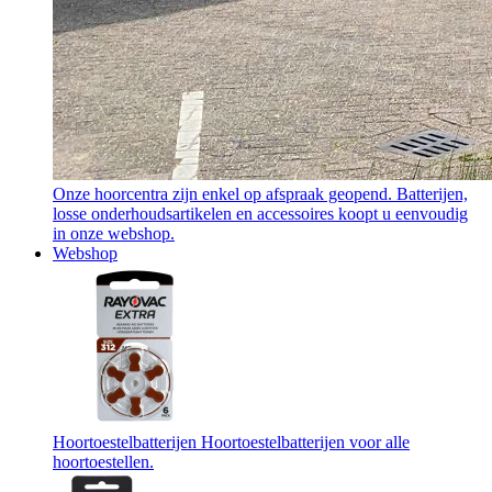
Onze hoorcentra zijn enkel op afspraak geopend. Batterijen,
losse onderhoudsartikelen en accessoires koopt u eenvoudig
in onze webshop.
Webshop
Hoortoestelbatterijen
Hoortoestelbatterijen voor alle
hoortoestellen.