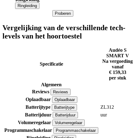
Ringleiding
Proberen
Vergelijking van de verschillende tech-
levels van het hoortoestel
Audéo S
SMART V
Na vergoeding
Specificatie
vanaf
€ 159,33
per stuk
Algemeen
Reviews
Reviews
Oplaadbaar
Oplaadbaar
Batterijtype
ZL312
Batterijtype
Batterijduur
uur
Batterijduur
Volumeregelaar
Volumeregelaar
Programmaschakelaar
Programmaschakelaar
Ringleiding