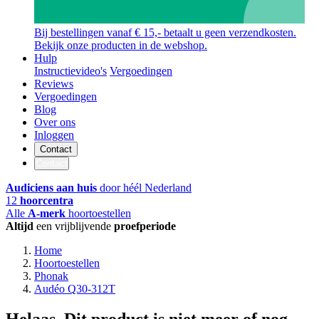
Bij bestellingen vanaf € 15,- betaalt u geen verzendkosten.
Bekijk onze producten in de webshop.
Hulp
Instructievideo's
Vergoedingen
Reviews
Vergoedingen
Blog
Over ons
Inloggen
Contact
Contact
Audiciens aan huis
door héél Nederland
12
hoorcentra
Alle
A-merk
hoortoestellen
Altijd
een vrijblijvende
proefperiode
Home
Hoortoestellen
Phonak
Audéo Q30-312T
Helaas. Dit product is niet meer of nog