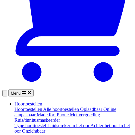
Menu
Hoortoestellen
Hoortoestellen
Alle hoortoestellen
Oplaadbaar
Online
aanpasbaar
Made for iPhone
Met vergoeding
Ruis/tinnitusmaskeerder
Type hoortoestel
Luidspreker in het oor
Achter het oor
In het
oor
Onzichtbaar