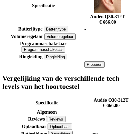
Specificatie
Audéo Q30-312T
€ 666,00
Batterijtype
-
Batterijtype
Volumeregelaar
Volumeregelaar
Programmaschakelaar
Programmaschakelaar
Ringleiding
Ringleiding
Proberen
Vergelijking van de verschillende tech-
levels van het hoortoestel
Audéo Q30-312T
Specificatie
€ 666,00
Algemeen
Reviews
Reviews
Oplaadbaar
Oplaadbaar
Batterijduur
uur