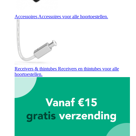
Accessoires
Accessoires voor alle hoortoestellen.
Receivers & thintubes
Receivers en thintubes voor alle
hoortoestellen.