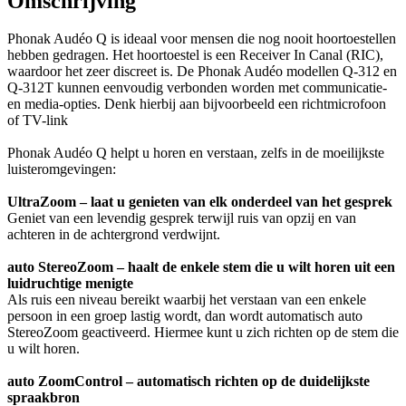
Omschrijving
Phonak Audéo Q is ideaal voor mensen die nog nooit hoortoestellen
hebben gedragen. Het hoortoestel is een Receiver In Canal (RIC),
waardoor het zeer discreet is. De Phonak Audéo modellen Q-312 en
Q-312T kunnen eenvoudig verbonden worden met communicatie-
en media-opties. Denk hierbij aan bijvoorbeeld een richtmicrofoon
of TV-link
Phonak Audéo Q helpt u horen en verstaan, zelfs in de moeilijkste
luisteromgevingen:
UltraZoom – laat u genieten van elk onderdeel van het gesprek
Geniet van een levendig gesprek terwijl ruis van opzij en van
achteren in de achtergrond verdwijnt.
auto StereoZoom – haalt de enkele stem die u wilt horen uit een
luidruchtige menigte
Als ruis een niveau bereikt waarbij het verstaan van een enkele
persoon in een groep lastig wordt, dan wordt automatisch auto
StereoZoom geactiveerd. Hiermee kunt u zich richten op de stem die
u wilt horen.
auto ZoomControl – automatisch richten op de duidelijkste
spraakbron