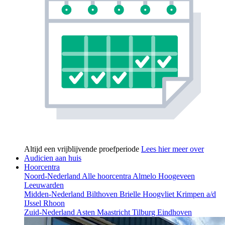
Altijd een vrijblijvende proefperiode
Lees hier meer over
Audicien aan huis
Hoorcentra
Noord-Nederland
Alle hoorcentra
Almelo
Hoogeveen
Leeuwarden
Midden-Nederland
Bilthoven
Brielle
Hoogvliet
Krimpen a/d
IJssel
Rhoon
Zuid-Nederland
Asten
Maastricht
Tilburg
Eindhoven