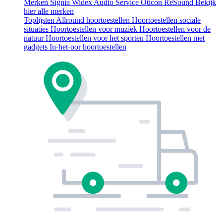
Merken
Signia
Widex
Audio Service
Oticon
ReSound
Bekijk
hier alle merken
Toplijsten
Allround hoortoestellen
Hoortoestellen sociale
situaties
Hoortoestellen voor muziek
Hoortoestellen voor de
natuur
Hoortoestellen voor het sporten
Hoortoestellen met
gadgets
In-het-oor hoortoestellen