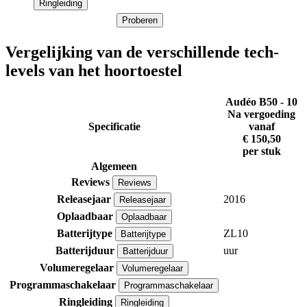
Ringleiding
Proberen
Vergelijking van de verschillende tech-
levels van het hoortoestel
Audéo B50 - 10
Na vergoeding
Specificatie
vanaf
€ 150,50
per stuk
Algemeen
Reviews
Reviews
Releasejaar
2016
Releasejaar
Oplaadbaar
Oplaadbaar
Batterijtype
ZL10
Batterijtype
Batterijduur
uur
Batterijduur
Volumeregelaar
Volumeregelaar
Programmaschakelaar
Programmaschakelaar
Ringleiding
Ringleiding