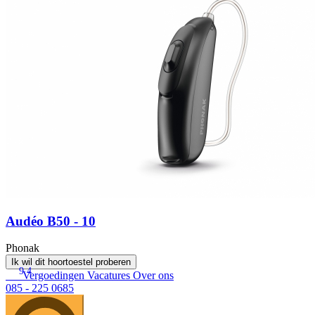
Audéo B50 - 10
Phonak
Ik wil dit hoortoestel proberen
9.4
Vergoedingen
Vacatures
Over ons
085 - 225 0685