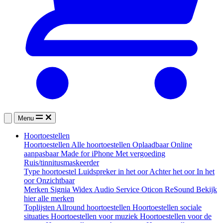
Menu
Hoortoestellen
Hoortoestellen
Alle hoortoestellen
Oplaadbaar
Online
aanpasbaar
Made for iPhone
Met vergoeding
Ruis/tinnitusmaskeerder
Type hoortoestel
Luidspreker in het oor
Achter het oor
In het
oor
Onzichtbaar
Merken
Signia
Widex
Audio Service
Oticon
ReSound
Bekijk
hier alle merken
Toplijsten
Allround hoortoestellen
Hoortoestellen sociale
situaties
Hoortoestellen voor muziek
Hoortoestellen voor de