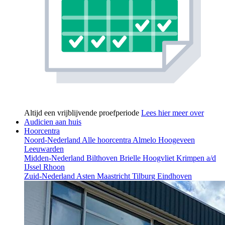
Altijd een vrijblijvende proefperiode
Lees hier meer over
Audicien aan huis
Hoorcentra
Noord-Nederland
Alle hoorcentra
Almelo
Hoogeveen
Leeuwarden
Midden-Nederland
Bilthoven
Brielle
Hoogvliet
Krimpen a/d
IJssel
Rhoon
Zuid-Nederland
Asten
Maastricht
Tilburg
Eindhoven