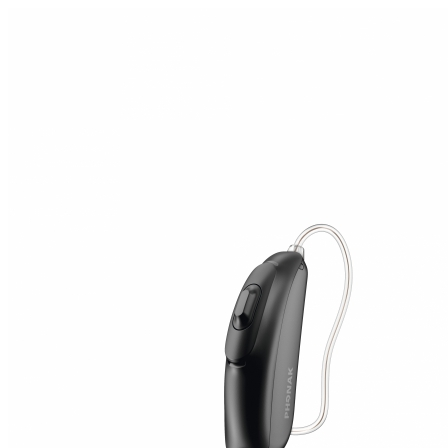
Zoeken
Snel zoeken
Signia hoortoestellen
Signia Pure BCT IX
Signia Silk IX
Widex
Allure AI
Audio Service R LI 7
Hoortoestelbatterijen
Widex filters
Filters
Domes
Onderhoudsartikelen
Signia Active Mini IX - Oplaadbaar
De Signia Active Mini IX is het nieuwste hoortoestel van Signia.
Bekijk