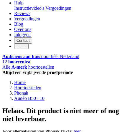
Hulp
Instructievideo's
Vergoedingen
Reviews
Vergoedingen
Blog
Over ons
Inloggen
Contact
Contact
Audiciens aan huis
door héél Nederland
12
hoorcentra
Alle
A-merk
hoortoestellen
Altijd
een vrijblijvende
proefperiode
Home
Hoortoestellen
Phonak
Audéo B50 - 10
Helaas. Dit product is niet meer of nog
niet leverbaar.
Voor alternatieven van Phonak klikt u
hier
.