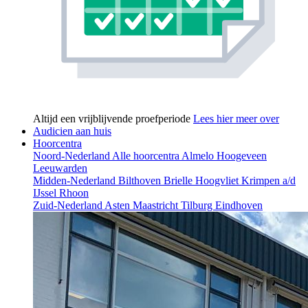
Altijd een vrijblijvende proefperiode
Lees hier meer over
Audicien aan huis
Hoorcentra
Noord-Nederland
Alle hoorcentra
Almelo
Hoogeveen
Leeuwarden
Midden-Nederland
Bilthoven
Brielle
Hoogvliet
Krimpen a/d
IJssel
Rhoon
Zuid-Nederland
Asten
Maastricht
Tilburg
Eindhoven