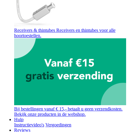
Receivers & thintubes
Receivers en thintubes voor alle
hoortoestellen.
Bij bestellingen vanaf € 15,- betaalt u geen verzendkosten.
Bekijk onze producten in de webshop.
Hulp
Instructievideo's
Vergoedingen
Reviews