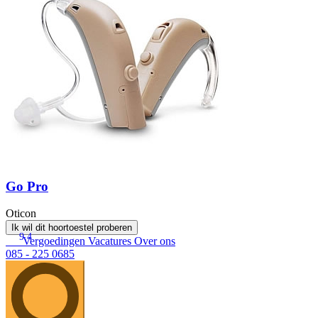
Go Pro
Oticon
Ik wil dit hoortoestel proberen
9.4
Vergoedingen
Vacatures
Over ons
085 - 225 0685