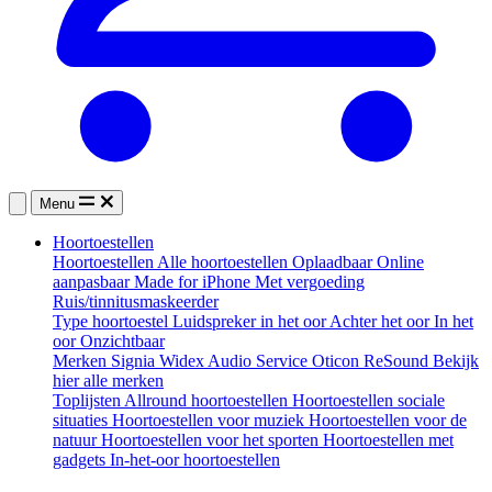
Menu
Hoortoestellen
Hoortoestellen
Alle hoortoestellen
Oplaadbaar
Online
aanpasbaar
Made for iPhone
Met vergoeding
Ruis/tinnitusmaskeerder
Type hoortoestel
Luidspreker in het oor
Achter het oor
In het
oor
Onzichtbaar
Merken
Signia
Widex
Audio Service
Oticon
ReSound
Bekijk
hier alle merken
Toplijsten
Allround hoortoestellen
Hoortoestellen sociale
situaties
Hoortoestellen voor muziek
Hoortoestellen voor de
natuur
Hoortoestellen voor het sporten
Hoortoestellen met
gadgets
In-het-oor hoortoestellen