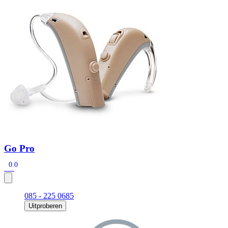
Zoeken
Snel zoeken
Signia hoortoestellen
Signia Pure BCT IX
Signia Silk IX
Widex
Allure AI
Audio Service R LI 7
Hoortoestelbatterijen
Widex filters
Filters
Domes
Onderhoudsartikelen
Signia Active Mini IX - Oplaadbaar
De Signia Active Mini IX is het nieuwste hoortoestel van Signia.
Bekijk
Go Pro
0.0
085 - 225 0685
Uitproberen