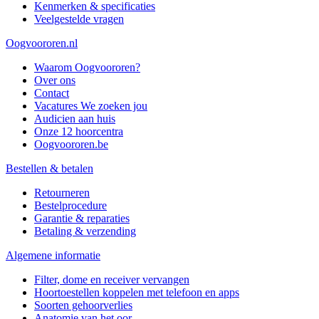
Kenmerken & specificaties
Veelgestelde vragen
Oogvoororen.nl
Waarom Oogvoororen?
Over ons
Contact
Vacatures
We zoeken jou
Audicien aan huis
Onze 12 hoorcentra
Oogvoororen.be
Bestellen & betalen
Retourneren
Bestelprocedure
Garantie & reparaties
Betaling & verzending
Algemene informatie
Filter, dome en receiver vervangen
Hoortoestellen koppelen met telefoon en apps
Soorten gehoorverlies
Anatomie van het oor