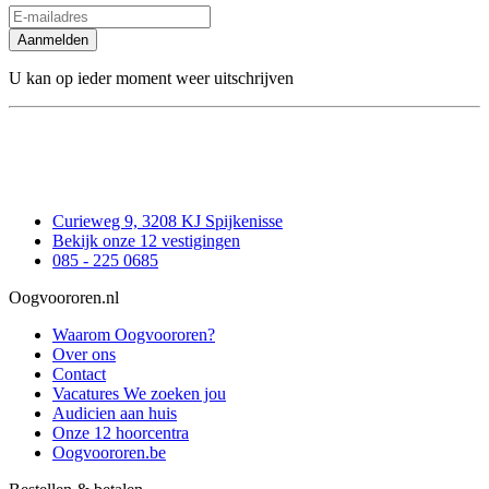
Aanmelden
U kan op ieder moment weer uitschrijven
Curieweg 9, 3208 KJ Spijkenisse
Bekijk onze 12 vestigingen
085 - 225 0685
Oogvoororen.nl
Waarom Oogvoororen?
Over ons
Contact
Vacatures
We zoeken jou
Audicien aan huis
Onze 12 hoorcentra
Oogvoororen.be