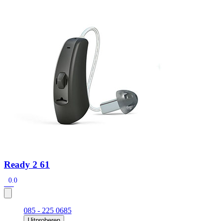
Zoeken
Snel zoeken
Signia hoortoestellen
Signia Pure BCT IX
Signia Silk IX
Widex
Allure AI
Audio Service R LI 7
Hoortoestelbatterijen
Widex filters
Filters
Domes
Onderhoudsartikelen
Signia Active Mini IX - Oplaadbaar
De Signia Active Mini IX is het nieuwste hoortoestel van Signia.
Bekijk
Ready 2 61
0.0
085 - 225 0685
Uitproberen