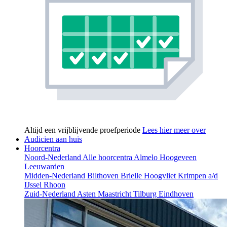
Altijd een vrijblijvende proefperiode
Lees hier meer over
Audicien aan huis
Hoorcentra
Noord-Nederland
Alle hoorcentra
Almelo
Hoogeveen
Leeuwarden
Midden-Nederland
Bilthoven
Brielle
Hoogvliet
Krimpen a/d
IJssel
Rhoon
Zuid-Nederland
Asten
Maastricht
Tilburg
Eindhoven