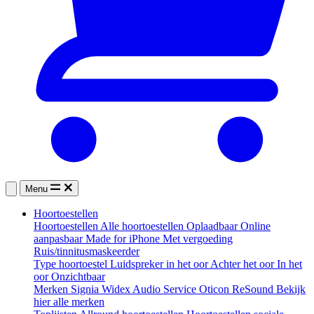
Menu
Hoortoestellen
Hoortoestellen
Alle hoortoestellen
Oplaadbaar
Online
aanpasbaar
Made for iPhone
Met vergoeding
Ruis/tinnitusmaskeerder
Type hoortoestel
Luidspreker in het oor
Achter het oor
In het
oor
Onzichtbaar
Merken
Signia
Widex
Audio Service
Oticon
ReSound
Bekijk
hier alle merken