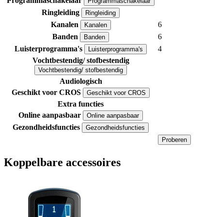
Programmaschakelaar
Programmaschakelaar
Ringleiding
Ringleiding
Kanalen
6
Kanalen
Banden
6
Banden
Luisterprogramma's
4
Luisterprogramma's
Vochtbestendig/ stofbestendig
Vochtbestendig/ stofbestendig
Audiologisch
Geschikt voor CROS
Geschikt voor CROS
Extra functies
Online aanpasbaar
Online aanpasbaar
Gezondheidsfuncties
Gezondheidsfuncties
Proberen
Koppelbare accessoires