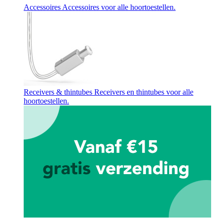
Accessoires
Accessoires voor alle hoortoestellen.
Receivers & thintubes
Receivers en thintubes voor alle
hoortoestellen.