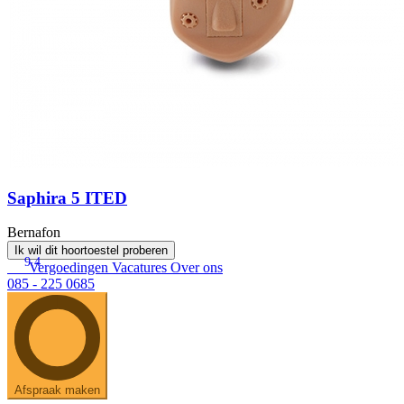
Saphira 5 ITED
Bernafon
Ik wil dit hoortoestel proberen
9.4
Vergoedingen
Vacatures
Over ons
085 - 225 0685
Afspraak maken