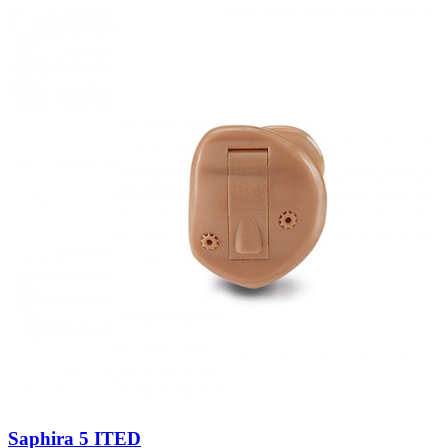
Zoeken
Snel zoeken
Signia hoortoestellen
Signia Pure BCT IX
Signia Silk IX
Widex Allu
Hoortoestelbatterijen
Widex filters
Filters
Domes
Onderhoudsartikele
Signia Active Mini IX - Oplaadbaar
De Signia Active Mini IX is het nieuwste hoortoestel van Signia.
Bekijk
Saphira 5 ITED