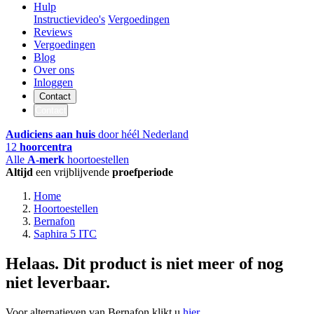
Hulp
Instructievideo's
Vergoedingen
Reviews
Vergoedingen
Blog
Over ons
Inloggen
Contact
Contact
Audiciens aan huis
door héél Nederland
12
hoorcentra
Alle
A-merk
hoortoestellen
Altijd
een vrijblijvende
proefperiode
Home
Hoortoestellen
Bernafon
Saphira 5 ITC
Helaas. Dit product is niet meer of nog
niet leverbaar.
Voor alternatieven van Bernafon klikt u
hier
.