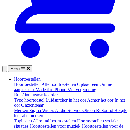
Menu
Hoortoestellen
Hoortoestellen
Alle hoortoestellen
Oplaadbaar
Online
aanpasbaar
Made for iPhone
Met vergoeding
Ruis/tinnitusmaskeerder
Type hoortoestel
Luidspreker in het oor
Achter het oor
In het
oor
Onzichtbaar
Merken
Signia
Widex
Audio Service
Oticon
ReSound
Bekijk
hier alle merken
Toplijsten
Allround hoortoestellen
Hoortoestellen sociale
situaties
Hoortoestellen voor muziek
Hoortoestellen voor de