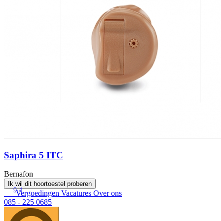
Saphira 5 ITC
Bernafon
Ik wil dit hoortoestel proberen
9.4
Vergoedingen
Vacatures
Over ons
085 - 225 0685