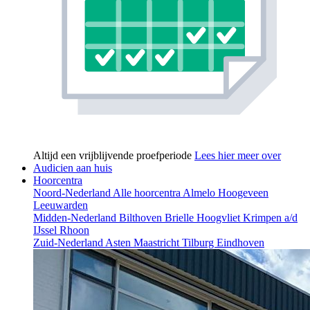
Altijd een vrijblijvende proefperiode
Lees hier meer over
Audicien aan huis
Hoorcentra
Noord-Nederland
Alle hoorcentra
Almelo
Hoogeveen
Leeuwarden
Midden-Nederland
Bilthoven
Brielle
Hoogvliet
Krimpen a/d
IJssel
Rhoon
Zuid-Nederland
Asten
Maastricht
Tilburg
Eindhoven