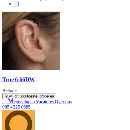
True 6 66DW
Beltone
Ik wil dit hoortoestel proberen
9.4
Vergoedingen
Vacatures
Over ons
085 - 225 0685