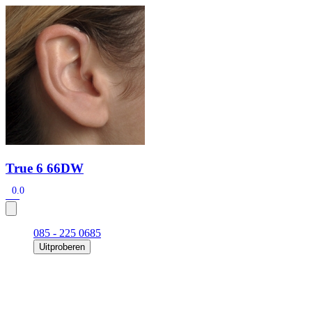
Zoeken
Snel zoeken
Signia hoortoestellen
Signia Pure BCT IX
Signia Silk IX
Widex Allu
Hoortoestelbatterijen
Widex filters
Filters
Domes
Onderhoudsartikele
Signia Active Mini IX - Oplaadbaar
De Signia Active Mini IX is het nieuwste hoortoestel van Signia.
Bekijk
True 6 66DW
0.0
085 - 225 0685
Uitproberen