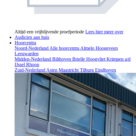
Altijd een vrijblijvende proefperiode
Lees hier meer over
Audicien aan huis
Hoorcentra
Noord-Nederland
Alle hoorcentra
Almelo
Hoogeveen
Leeuwarden
Midden-Nederland
Bilthoven
Brielle
Hoogvliet
Krimpen a/d
IJssel
Rhoon
Zuid-Nederland
Asten
Maastricht
Tilburg
Eindhoven