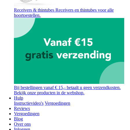
Receivers & thintubes
Receivers en thintubes voor alle
hoortoestellen.
Bij bestellingen vanaf € 15,- betaalt u geen verzendkosten.
Bekijk onze producten in de webshop.
Hulp
Instructievideo's
Vergoedingen
Reviews
Vergoedingen
Blog
Over ons
Inloggen