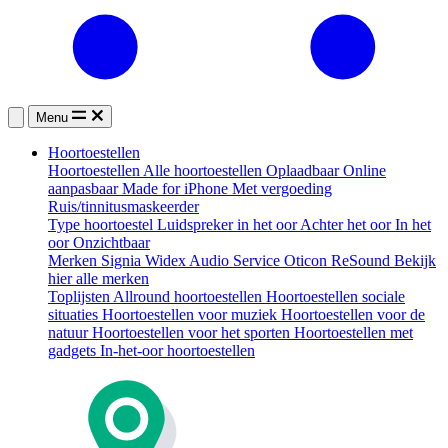
Menu
Hoortoestellen
Hoortoestellen
Alle hoortoestellen
Oplaadbaar
Online
aanpasbaar
Made for iPhone
Met vergoeding
Ruis/tinnitusmaskeerder
Type hoortoestel
Luidspreker in het oor
Achter het oor
In het
oor
Onzichtbaar
Merken
Signia
Widex
Audio Service
Oticon
ReSound
Bekijk
hier alle merken
Toplijsten
Allround hoortoestellen
Hoortoestellen sociale
situaties
Hoortoestellen voor muziek
Hoortoestellen voor de
natuur
Hoortoestellen voor het sporten
Hoortoestellen met
gadgets
In-het-oor hoortoestellen