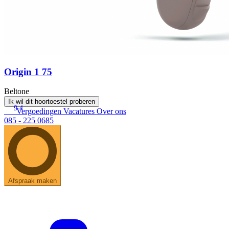
Origin 1 75
Beltone
Ik wil dit hoortoestel proberen
9.4
Vergoedingen
Vacatures
Over ons
085 - 225 0685
Afspraak maken