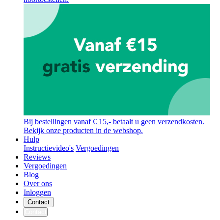
Bij bestellingen vanaf € 15,- betaalt u geen verzendkosten.
Bekijk onze producten in de webshop.
Hulp
Instructievideo's
Vergoedingen
Reviews
Vergoedingen
Blog
Over ons
Inloggen
Contact
Contact