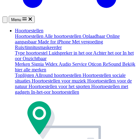
Menu
Hoortoestellen
Hoortoestellen
Alle hoortoestellen
Oplaadbaar
Online
aanpasbaar
Made for iPhone
Met vergoeding
Ruis/tinnitusmaskeerder
Type hoortoestel
Luidspreker in het oor
Achter het oor
In het
oor
Onzichtbaar
Merken
Signia
Widex
Audio Service
Oticon
ReSound
Bekijk
hier alle merken
Toplijsten
Allround hoortoestellen
Hoortoestellen sociale
situaties
Hoortoestellen voor muziek
Hoortoestellen voor de
natuur
Hoortoestellen voor het sporten
Hoortoestellen met
gadgets
In-het-oor hoortoestellen