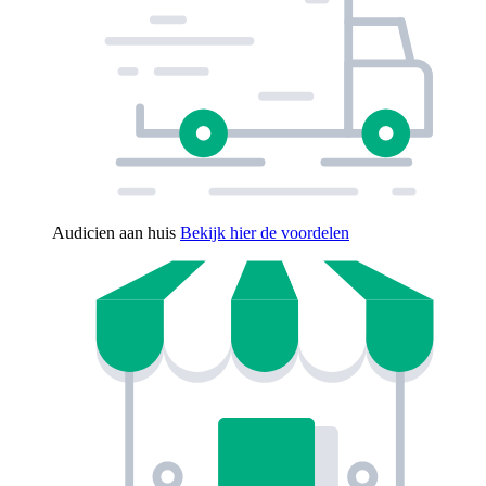
Audicien aan huis
Bekijk hier de voordelen