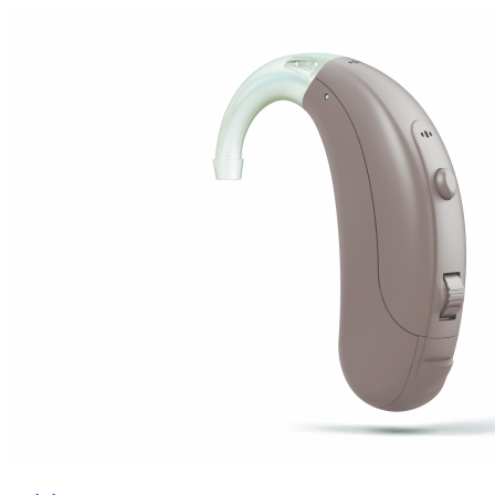
Zoeken
Snel zoeken
Signia hoortoestellen
Signia Pure BCT IX
Signia Silk IX
Widex
Allure AI
Audio Service R LI 7
Hoortoestelbatterijen
Widex filters
Filters
Domes
Onderhoudsartikelen
Signia Active Mini IX - Oplaadbaar
De Signia Active Mini IX is het nieuwste hoortoestel van Signia.
Bekijk