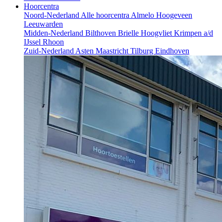
Hoorcentra
Noord-Nederland
Alle hoorcentra
Almelo
Hoogeveen
Leeuwarden
Midden-Nederland
Bilthoven
Brielle
Hoogvliet
Krimpen a/d
IJssel
Rhoon
Zuid-Nederland
Asten
Maastricht
Tilburg
Eindhoven