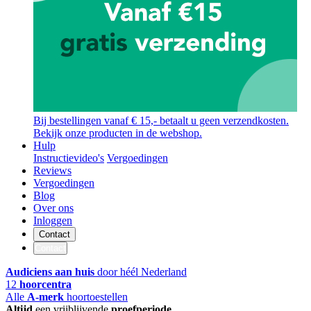
Bij bestellingen vanaf € 15,- betaalt u geen verzendkosten.
Bekijk onze producten in de webshop.
Hulp
Instructievideo's
Vergoedingen
Reviews
Vergoedingen
Blog
Over ons
Inloggen
Contact
Contact
Audiciens aan huis
door héél Nederland
12
hoorcentra
Alle
A-merk
hoortoestellen
Altijd
een vrijblijvende
proefperiode