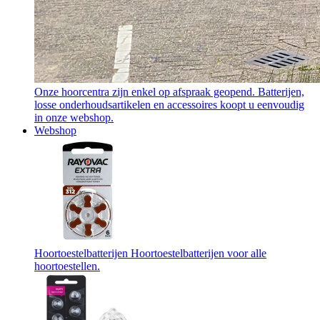
Onze hoorcentra zijn enkel op afspraak geopend. Batterijen,
losse onderhoudsartikelen en accessoires koopt u eenvoudig
in onze webshop.
Webshop
Hoortoestelbatterijen
Hoortoestelbatterijen voor alle
hoortoestellen.