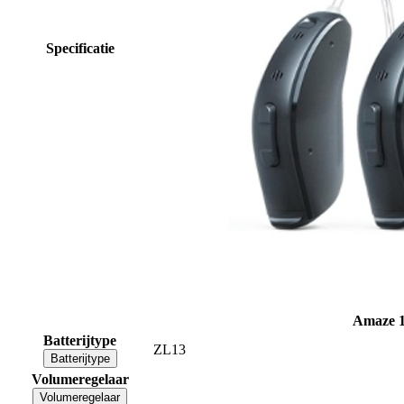
Specificatie
Amaze 
Batterijtype
ZL13
Batterijtype
Volumeregelaar
Volumeregelaar