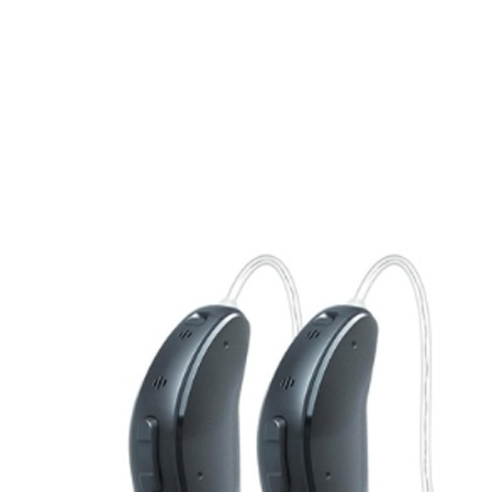
Zoeken
Snel zoeken
Signia hoortoestellen
Signia Pure BCT IX
Signia Silk IX
Widex
Allure AI
Audio Service R LI 7
Hoortoestelbatterijen
Widex filters
Filters
Domes
Onderhoudsartikelen
Signia Active Mini IX - Oplaadbaar
De Signia Active Mini IX is het nieuwste hoortoestel van Signia.
Bekijk