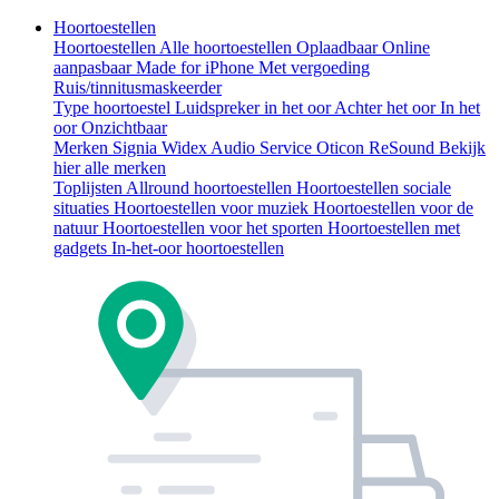
Hoortoestellen
Hoortoestellen
Alle hoortoestellen
Oplaadbaar
Online
aanpasbaar
Made for iPhone
Met vergoeding
Ruis/tinnitusmaskeerder
Type hoortoestel
Luidspreker in het oor
Achter het oor
In het
oor
Onzichtbaar
Merken
Signia
Widex
Audio Service
Oticon
ReSound
Bekijk
hier alle merken
Toplijsten
Allround hoortoestellen
Hoortoestellen sociale
situaties
Hoortoestellen voor muziek
Hoortoestellen voor de
natuur
Hoortoestellen voor het sporten
Hoortoestellen met
gadgets
In-het-oor hoortoestellen