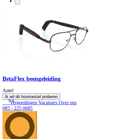
BetaFlex beengeleiding
Autel
Ik wil dit hoortoestel proberen
9.4
Vergoedingen
Vacatures
Over ons
085 - 225 0685