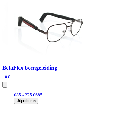
Zoeken
Snel zoeken
Signia hoortoestellen
Signia Pure BCT IX
Signia Silk IX
Widex Allu
Hoortoestelbatterijen
Widex filters
Filters
Domes
Onderhoudsartikele
Signia Active Mini IX - Oplaadbaar
De Signia Active Mini IX is het nieuwste hoortoestel van Signia.
Bekijk
BetaFlex beengeleiding
0.0
085 - 225 0685
Uitproberen