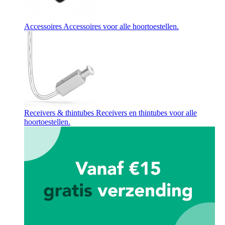
Accessoires
Accessoires voor alle hoortoestellen.
Receivers & thintubes
Receivers en thintubes voor alle
hoortoestellen.