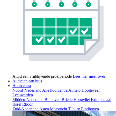
Altijd een vrijblijvende proefperiode
Lees hier meer over
Audicien aan huis
Hoorcentra
Noord-Nederland
Alle hoorcentra
Almelo
Hoogeveen
Leeuwarden
Midden-Nederland
Bilthoven
Brielle
Hoogvliet
Krimpen a/d
IJssel
Rhoon
Zuid-Nederland
Asten
Maastricht
Tilburg
Eindhoven