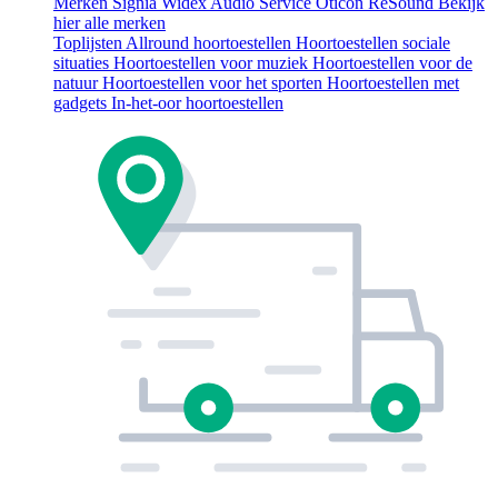
Merken
Signia
Widex
Audio Service
Oticon
ReSound
Bekijk
hier alle merken
Toplijsten
Allround hoortoestellen
Hoortoestellen sociale
situaties
Hoortoestellen voor muziek
Hoortoestellen voor de
natuur
Hoortoestellen voor het sporten
Hoortoestellen met
gadgets
In-het-oor hoortoestellen