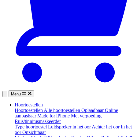
Menu
Hoortoestellen
Hoortoestellen
Alle hoortoestellen
Oplaadbaar
Online
aanpasbaar
Made for iPhone
Met vergoeding
Ruis/tinnitusmaskeerder
Type hoortoestel
Luidspreker in het oor
Achter het oor
In het
oor
Onzichtbaar