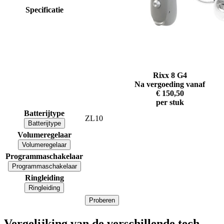
Specificatie
Rixx 8 G4
Na vergoeding vanaf
€ 150,50
per stuk
Batterijtype
ZL10
Batterijtype
Volumeregelaar
Volumeregelaar
Programmaschakelaar
Programmaschakelaar
Ringleiding
Ringleiding
Proberen
Vergelijking van de verschillende tech-