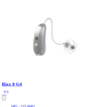
Zoeken
Snel zoeken
Signia hoortoestellen
Signia Pure BCT IX
Signia Silk IX
Widex
Allure AI
Audio Service R LI 7
Hoortoestelbatterijen
Widex filters
Filters
Domes
Onderhoudsartikelen
Signia Active Mini IX - Oplaadbaar
De Signia Active Mini IX is het nieuwste hoortoestel van Signia.
Bekijk
Rixx 8 G4
0.0
085 - 225 0685