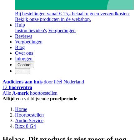
Bij bestellingen vanaf € 15,- betaalt u geen verzendkosten.
Bekijk onze producten in de webshop.
Hulp
Instructievideo's
Vergoedingen
Reviews
Vergoedingen
Blog
Over ons
Inloggen
Contact
Contact
Audiciens aan huis
door héél Nederland
12
hoorcentra
Alle
A-merk
hoortoestellen
Altijd
een vrijblijvende
proefperiode
Home
Hoortoestellen
Audio Service
Rixx 8 G4
Helaas. Dit product is niet meer of nog