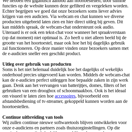
We hebben een gigantisch aanbod aan hoortoestellen; door slimme
functies op de website kunnen deze gefilterd en vergeleken worden.
Echter begrijpen we goed dat onze bezoekers soms liever advies
krijgen van een audicien. Via webcam en chat kunnen we diverse
producten uitgebreid laten zien en hier direct uitleg bij geven.
Dit
kan middels spraak, de webcam-chat ondersteunt ook audio.
Uiteraard is er ook een tekst-chat voor wanneer het spraakverstaan
(op dat moment) niet optimaal is.
Zo heeft u niet alleen beeld bij de
grootte van het hoortoestel, maar ook hoe het bij dagelijks gebruik
zal functioneren. Op deze manier
vinden onze bezoekers samen met
de e-audicien sneller een geschikt product.
Uitleg over gebruik van producten
Soms is het niet helemaal duidelijk hoe het dagelijks of wekelijks
onderhoud precies uitgevoerd kan worden. Middels de webcam-chat
kan de e-audicien perfect uitleggen hoe bepaalde zaken in zijn werk
gaan. Denk aan het vervangen van batterijtjes, domes, filters of het
gebruiken van een droogbox of schoonmaakbox. Ook is het ideaal
om visueel te laten zien hoe
accessoires
, bijvoorbeeld een
afstandsbediening of tv-streamer, gekoppeld kunnen worden aan de
hoortoestellen.
Continue uitbreiding van tools
Wij zullen continue nieuwe softwaretools blijven ontwikkelen voor
onze e-audiciens en partners zoals thuiszorginstellingen. Op die