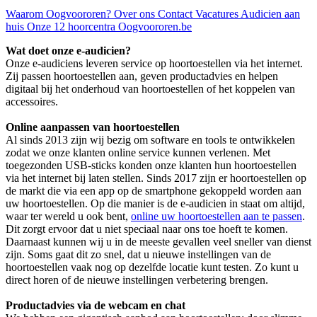
Waarom Oogvoororen?
Over ons
Contact
Vacatures
Audicien aan
huis
Onze 12 hoorcentra
Oogvoororen.be
Wat doet onze e-audicien?
Onze e-audiciens leveren service op hoortoestellen via het internet.
Zij passen hoortoestellen aan, geven productadvies en helpen
digitaal bij het onderhoud van hoortoestellen of het koppelen van
accessoires.
Online aanpassen van hoortoestellen
Al sinds 2013 zijn wij bezig om software en tools te ontwikkelen
zodat we onze klanten online service kunnen verlenen. Met
toegezonden USB-sticks konden onze klanten hun hoortoestellen
via het internet bij laten stellen. Sinds 2017 zijn er hoortoestellen op
de markt die via een app op de smartphone gekoppeld worden aan
uw hoortoestellen. Op die manier is de e-audicien in staat om altijd,
waar ter wereld u ook bent,
online uw hoortoestellen aan te passen
.
Dit zorgt ervoor dat u niet speciaal naar ons toe hoeft te komen.
Daarnaast kunnen wij u in de meeste gevallen veel sneller van dienst
zijn. Soms gaat dit zo snel, dat u nieuwe instellingen van de
hoortoestellen vaak nog op dezelfde locatie kunt testen. Zo kunt u
direct horen of de nieuwe instellingen verbetering brengen.
Productadvies via de webcam en chat