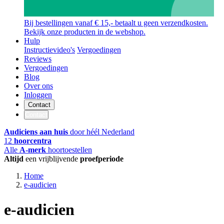
Bij bestellingen vanaf € 15,- betaalt u geen verzendkosten.
Bekijk onze producten in de webshop.
Hulp
Instructievideo's
Vergoedingen
Reviews
Vergoedingen
Blog
Over ons
Inloggen
Contact
Contact
Audiciens aan huis
door héél Nederland
12
hoorcentra
Alle
A-merk
hoortoestellen
Altijd
een vrijblijvende
proefperiode
Home
e-audicien
e-audicien