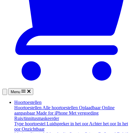
Menu
Hoortoestellen
Hoortoestellen
Alle hoortoestellen
Oplaadbaar
Online
aanpasbaar
Made for iPhone
Met vergoeding
Ruis/tinnitusmaskeerder
Type hoortoestel
Luidspreker in het oor
Achter het oor
In het
oor
Onzichtbaar