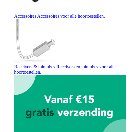
Accessoires
Accessoires voor alle hoortoestellen.
Receivers & thintubes
Receivers en thintubes voor alle
hoortoestellen.