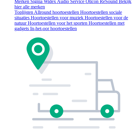
Merken
Signia
Widex
Audio Service
Oticon
ReSound
Bekijk
hier alle merken
Toplijsten
Allround hoortoestellen
Hoortoestellen sociale
situaties
Hoortoestellen voor muziek
Hoortoestellen voor de
natuur
Hoortoestellen voor het sporten
Hoortoestellen met
gadgets
In-het-oor hoortoestellen