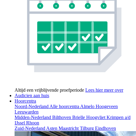
Altijd een vrijblijvende proefperiode
Lees hier meer over
Audicien aan huis
Hoorcentra
Noord-Nederland
Alle hoorcentra
Almelo
Hoogeveen
Leeuwarden
Midden-Nederland
Bilthoven
Brielle
Hoogvliet
Krimpen a/d
IJssel
Rhoon
Zuid-Nederland
Asten
Maastricht
Tilburg
Eindhoven