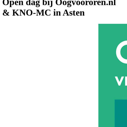
Open dag bij Oogvoororen.nl
& KNO-MC in Asten