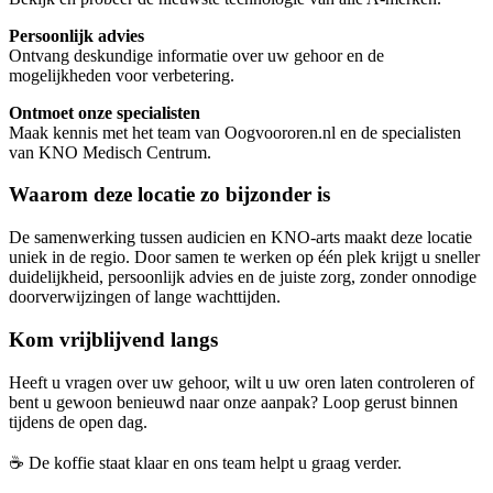
Persoonlijk
advies
Ontvang
deskundige
informatie
over
uw
gehoor
en
de
mogelijkheden
voor
verbetering.
Ontmoet
onze
specialisten
Maak
kennis
met
het
team
van
Oogvoororen.nl
en
de
specialisten
van
KNO Medisch Centrum
.
Waarom
deze
locatie
zo
bijzonder
is
De
samenwerking
tussen
audicien
en
KNO-
arts
maakt
deze
locatie
uniek
in
de
regio.
Door
samen
te
werken
op
één
plek
krijgt
u
sneller
duidelijkheid,
persoonlijk
advies
en
de
juiste
zorg,
zonder
onnodige
doorverwijzingen
of
lange
wachttijden.
Kom
vrijblijvend
langs
Heeft
u
vragen
over
uw
gehoor,
wilt
u
uw
oren
laten
controleren
of
bent
u
gewoon
benieuwd
naar
onze
aanpak?
Loop
gerust
binnen
tijdens
de
open
dag.
☕
De
koffie
staat
klaar
en
ons
team
helpt
u
graag
verder.