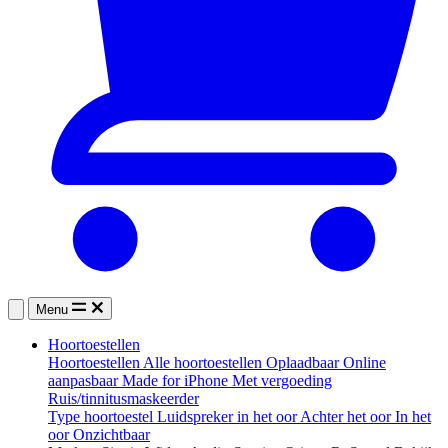
Menu
Hoortoestellen
Hoortoestellen
Alle hoortoestellen
Oplaadbaar
Online
aanpasbaar
Made for iPhone
Met vergoeding
Ruis/tinnitusmaskeerder
Type hoortoestel
Luidspreker in het oor
Achter het oor
In het
oor
Onzichtbaar