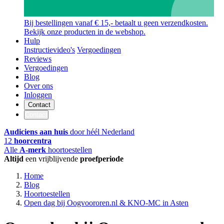
Bij bestellingen vanaf € 15,- betaalt u geen verzendkosten.
Bekijk onze producten in de webshop.
Hulp
Instructievideo's
Vergoedingen
Reviews
Vergoedingen
Blog
Over ons
Inloggen
Contact
Contact
Audiciens aan huis
door héél Nederland
12
hoorcentra
Alle
A-merk
hoortoestellen
Altijd
een vrijblijvende
proefperiode
Home
Blog
Hoortoestellen
Open dag bij Oogvoororen.nl & KNO-MC in Asten