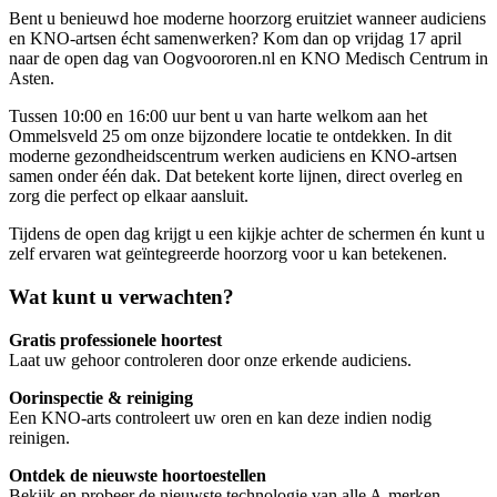
Bent
u
benieuwd
hoe
moderne
hoorzorg
eruitziet
wanneer
audiciens
en
KNO-
artsen
écht
samenwerken?
Kom
dan
op
vrijdag 17
april
naar
de
open
dag
van
Oogvoororen.nl
en
KNO Medisch Centrum
in
Asten.
Tussen
10:00
en 16:00
uur
bent
u
van
harte
welkom
aan
het
Ommelsveld 25
om
onze
bijzondere
locatie
te
ontdekken.
In
dit
moderne
gezondheidscentrum
werken
audiciens
en
KNO-
artsen
samen
onder
één
dak.
Dat
betekent
korte
lijnen,
direct
overleg
en
zorg
die
perfect
op
elkaar
aansluit.
Tijdens
de
open
dag
krijgt
u
een
kijkje
achter
de
schermen
én
kunt
u
zelf
ervaren
wat
geïntegreerde
hoorzorg
voor
u
kan
betekenen.
Wat
kunt
u
verwachten?
Gratis
professionele
hoortest
Laat
uw
gehoor
controleren
door
onze
erkende
audiciens.
Oorinspectie &
reiniging
Een
KNO-
arts
controleert
uw
oren
en
kan
deze
indien
nodig
reinigen.
Ontdek
de
nieuwste
hoortoestellen
Bekijk
en
probeer
de
nieuwste
technologie
van
alle
A-
merken.