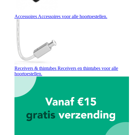
Accessoires
Accessoires voor alle hoortoestellen.
Receivers & thintubes
Receivers en thintubes voor alle
hoortoestellen.