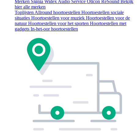
Merken
Signia
Widex
Audio Service
Oticon
ReSound
Bekijk
hier alle merken
Toplijsten
Allround hoortoestellen
Hoortoestellen sociale
situaties
Hoortoestellen voor muziek
Hoortoestellen voor de
natuur
Hoortoestellen voor het sporten
Hoortoestellen met
gadgets
In-het-oor hoortoestellen