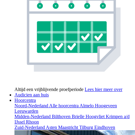
Altijd een vrijblijvende proefperiode
Lees hier meer over
Audicien aan huis
Hoorcentra
Noord-Nederland
Alle hoorcentra
Almelo
Hoogeveen
Leeuwarden
Midden-Nederland
Bilthoven
Brielle
Hoogvliet
Krimpen a/d
IJssel
Rhoon
Zuid-Nederland
Asten
Maastricht
Tilburg
Eindhoven