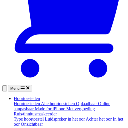
Menu
Hoortoestellen
Hoortoestellen
Alle hoortoestellen
Oplaadbaar
Online
aanpasbaar
Made for iPhone
Met vergoeding
Ruis/tinnitusmaskeerder
Type hoortoestel
Luidspreker in het oor
Achter het oor
In het
oor
Onzichtbaar