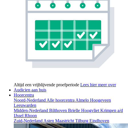
Altijd een vrijblijvende proefperiode
Lees hier meer over
Audicien aan huis
Hoorcentra
Noord-Nederland
Alle hoorcentra
Almelo
Hoogeveen
Leeuwarden
Midden-Nederland
Bilthoven
Brielle
Hoogvliet
Krimpen a/d
IJssel
Rhoon
Zuid-Nederland
Asten
Maastricht
Tilburg
Eindhoven