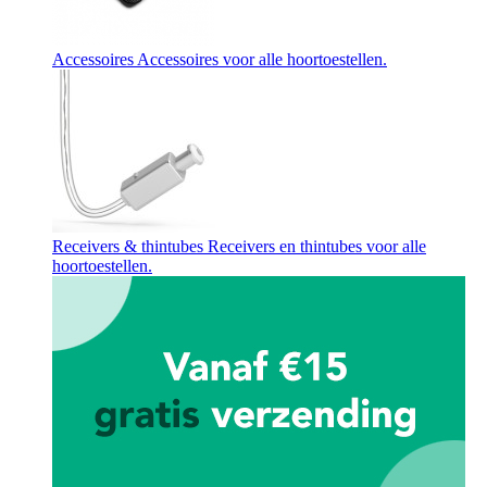
Accessoires
Accessoires voor alle hoortoestellen.
Receivers & thintubes
Receivers en thintubes voor alle
hoortoestellen.