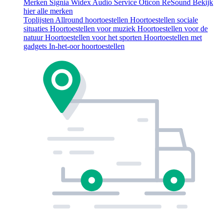
Merken
Signia
Widex
Audio Service
Oticon
ReSound
Bekijk
hier alle merken
Toplijsten
Allround hoortoestellen
Hoortoestellen sociale
situaties
Hoortoestellen voor muziek
Hoortoestellen voor de
natuur
Hoortoestellen voor het sporten
Hoortoestellen met
gadgets
In-het-oor hoortoestellen