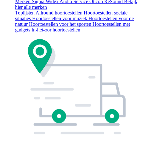
Merken
Signia
Widex
Audio Service
Oticon
ReSound
Bekijk
hier alle merken
Toplijsten
Allround hoortoestellen
Hoortoestellen sociale
situaties
Hoortoestellen voor muziek
Hoortoestellen voor de
natuur
Hoortoestellen voor het sporten
Hoortoestellen met
gadgets
In-het-oor hoortoestellen