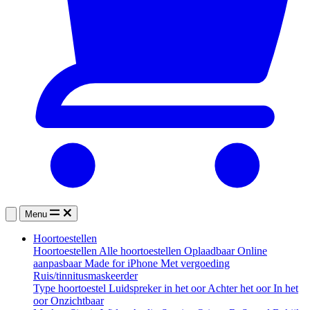
Menu
Hoortoestellen
Hoortoestellen
Alle hoortoestellen
Oplaadbaar
Online
aanpasbaar
Made for iPhone
Met vergoeding
Ruis/tinnitusmaskeerder
Type hoortoestel
Luidspreker in het oor
Achter het oor
In het
oor
Onzichtbaar