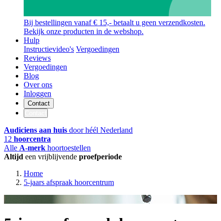
Bij bestellingen vanaf € 15,- betaalt u geen verzendkosten.
Bekijk onze producten in de webshop.
Hulp
Instructievideo's
Vergoedingen
Reviews
Vergoedingen
Blog
Over ons
Inloggen
Contact
Contact
Audiciens aan huis
door héél Nederland
12
hoorcentra
Alle
A-merk
hoortoestellen
Altijd
een vrijblijvende
proefperiode
Home
5-jaars afspraak hoorcentrum