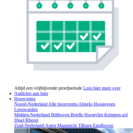
Altijd een vrijblijvende proefperiode
Lees hier meer over
Audicien aan huis
Hoorcentra
Noord-Nederland
Alle hoorcentra
Almelo
Hoogeveen
Leeuwarden
Midden-Nederland
Bilthoven
Brielle
Hoogvliet
Krimpen a/d
IJssel
Rhoon
Zuid-Nederland
Asten
Maastricht
Tilburg
Eindhoven