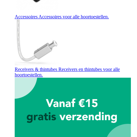
Accessoires
Accessoires voor alle hoortoestellen.
Receivers & thintubes
Receivers en thintubes voor alle
hoortoestellen.