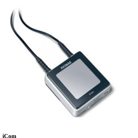
Zoeken
Snel zoeken
Signia hoortoestellen
Signia Pure BCT IX
Signia Silk IX
Widex Allu
Hoortoestelbatterijen
Widex filters
Filters
Domes
Onderhoudsartikele
Signia Active Mini IX - Oplaadbaar
De Signia Active Mini IX is het nieuwste hoortoestel van Signia.
Bekijk
iCom