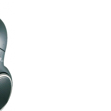
re AI
Audio Service R LI 7
n