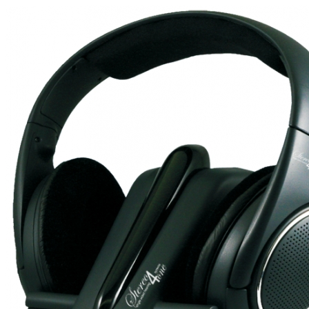
Zoeken
Snel zoeken
Signia hoortoestellen
Signia Pure BCT IX
Signia Silk IX
Widex Allu
Hoortoestelbatterijen
Widex filters
Filters
Domes
Onderhoudsartikele
Signia Active Mini IX - Oplaadbaar
De Signia Active Mini IX is het nieuwste hoortoestel van Signia.
Bekijk