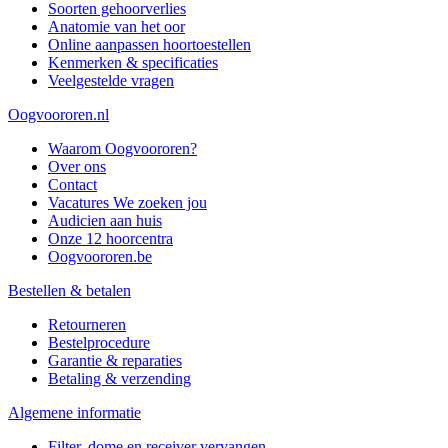
Soorten gehoorverlies
Anatomie van het oor
Online aanpassen hoortoestellen
Kenmerken & specificaties
Veelgestelde vragen
Oogvoororen.nl
Waarom Oogvoororen?
Over ons
Contact
Vacatures
We zoeken jou
Audicien aan huis
Onze 12 hoorcentra
Oogvoororen.be
Bestellen & betalen
Retourneren
Bestelprocedure
Garantie & reparaties
Betaling & verzending
Algemene informatie
Filter, dome en receiver vervangen