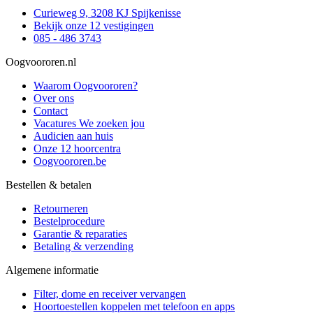
Curieweg 9, 3208 KJ Spijkenisse
Bekijk onze 12 vestigingen
085 - 486 3743
Oogvoororen.nl
Waarom Oogvoororen?
Over ons
Contact
Vacatures
We zoeken jou
Audicien aan huis
Onze 12 hoorcentra
Oogvoororen.be
Bestellen & betalen
Retourneren
Bestelprocedure
Garantie & reparaties
Betaling & verzending
Algemene informatie
Filter, dome en receiver vervangen
Hoortoestellen koppelen met telefoon en apps