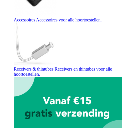
Accessoires
Accessoires voor alle hoortoestellen.
Receivers & thintubes
Receivers en thintubes voor alle
hoortoestellen.