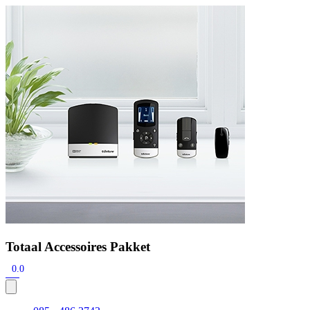
Zoeken
Snel zoeken
Signia hoortoestellen
Signia Pure BCT IX
Signia Silk IX
Widex
Allure AI
Audio Service R LI 7
Hoortoestelbatterijen
Widex filters
Filters
Domes
Onderhoudsartikelen
Signia Active Mini IX - Oplaadbaar
De Signia Active Mini IX is het nieuwste hoortoestel van Signia.
Bekijk
Totaal Accessoires Pakket
0.0