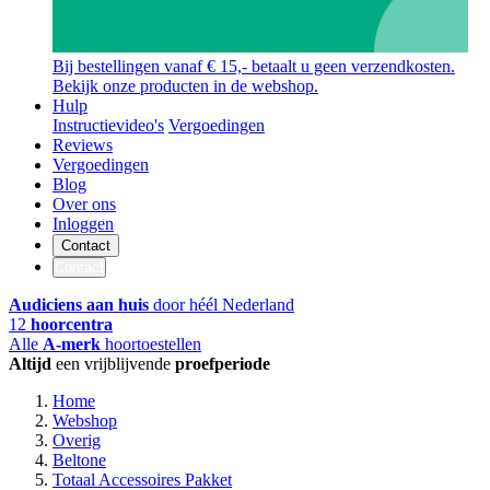
Bij bestellingen vanaf € 15,- betaalt u geen verzendkosten.
Bekijk onze producten in de webshop.
Hulp
Instructievideo's
Vergoedingen
Reviews
Vergoedingen
Blog
Over ons
Inloggen
Contact
Contact
Audiciens aan huis
door héél Nederland
12
hoorcentra
Alle
A-merk
hoortoestellen
Altijd
een vrijblijvende
proefperiode
Home
Webshop
Overig
Beltone
Totaal Accessoires Pakket