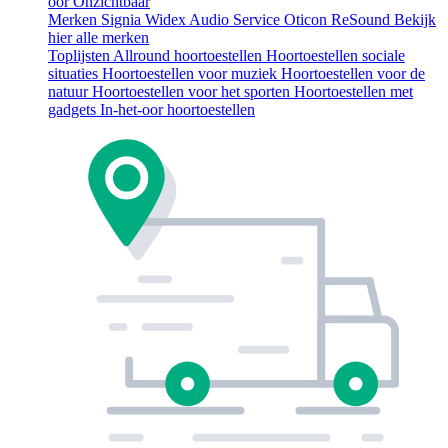
oor
Onzichtbaar
Merken
Signia
Widex
Audio Service
Oticon
ReSound
Bekijk
hier alle merken
Toplijsten
Allround hoortoestellen
Hoortoestellen sociale
situaties
Hoortoestellen voor muziek
Hoortoestellen voor de
natuur
Hoortoestellen voor het sporten
Hoortoestellen met
gadgets
In-het-oor hoortoestellen