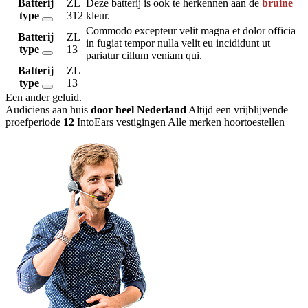
Batterij
ZL
Deze batterij is ook te herkennen aan de
bruine
type
312
kleur.
Commodo excepteur velit magna et dolor officia
Batterij
ZL
in fugiat tempor nulla velit eu incididunt ut
type
13
pariatur cillum veniam qui.
Batterij
ZL
type
13
Een ander geluid
.
Audiciens aan huis
door heel Nederland
Altijd een vrijblijvende
proefperiode
12
IntoEars vestigingen
Alle merken hoortoestellen