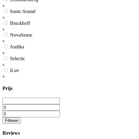
x
Sonic-Sound
x
Bruckhoff
x
NovaSense
x
Audika
x
Selectic
x
iLuv
x
Prijs
Filteren
Reviews