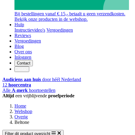
Bij bestellingen vanaf € 15,- betaalt u geen verzendkosten.
Bekijk onze producten in de webshop.
Hulp
Instructievideo's
Vergoedingen
Reviews
Vergoedingen
Blog
Over ons
Inloggen
Contact
Contact
Audiciens aan huis
door héél Nederland
12
hoorcentra
Alle
A-merk
hoortoestellen
Altijd
een vrijblijvende
proefperiode
Home
Webshop
Overig
Beltone
Filter dit product overzicht