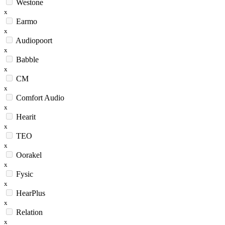
Westone
x
Earmo
x
Audiopoort
x
Babble
x
CM
x
Comfort Audio
x
Hearit
x
TEO
x
Oorakel
x
Fysic
x
HearPlus
x
Relation
x