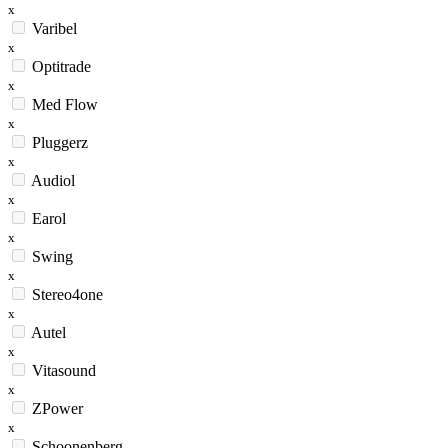
x
Varibel
x
Optitrade
x
Med Flow
x
Pluggerz
x
Audiol
x
Earol
x
Swing
x
Stereo4one
x
Autel
x
Vitasound
x
ZPower
x
Schoonenberg