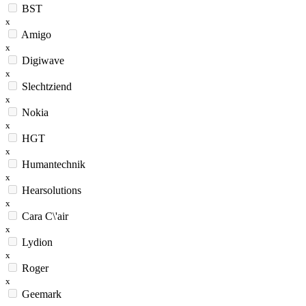
BST
x
Amigo
x
Digiwave
x
Slechtziend
x
Nokia
x
HGT
x
Humantechnik
x
Hearsolutions
x
Cara C\'air
x
Lydion
x
Roger
x
Geemark