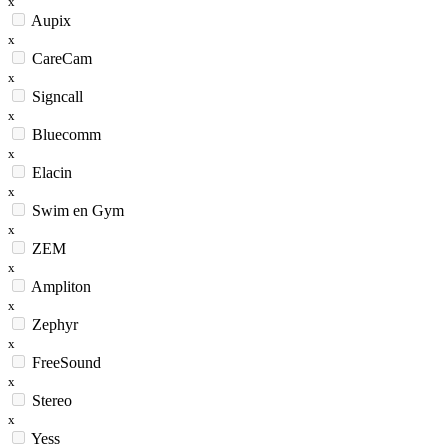
x
Aupix
x
CareCam
x
Signcall
x
Bluecomm
x
Elacin
x
Swim en Gym
x
ZEM
x
Ampliton
x
Zephyr
x
FreeSound
x
Stereo
x
Yess