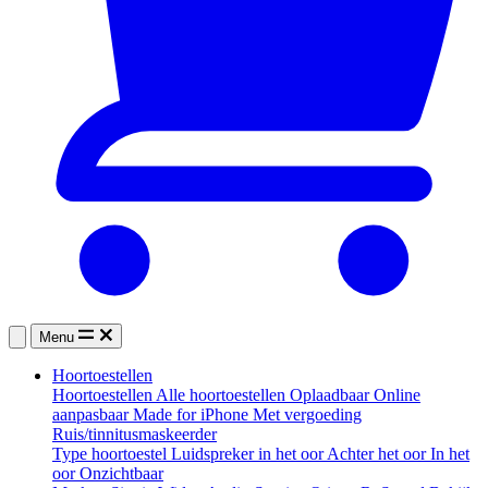
Menu
Hoortoestellen
Hoortoestellen
Alle hoortoestellen
Oplaadbaar
Online
aanpasbaar
Made for iPhone
Met vergoeding
Ruis/tinnitusmaskeerder
Type hoortoestel
Luidspreker in het oor
Achter het oor
In het
oor
Onzichtbaar