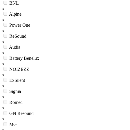
BNL
x
Alpine
x
Power One
x
ReSound
x
Audia
x
Battery Benelux
x
NOIZEZZ
x
ExSilent
x
Signia
x
Romed
x
GN Resound
x
MG
x