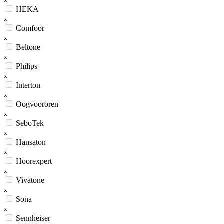
HEKA
x
Comfoor
x
Beltone
x
Philips
x
Interton
x
Oogvoororen
x
SeboTek
x
Hansaton
x
Hoorexpert
x
Vivatone
x
Sona
x
Sennheiser