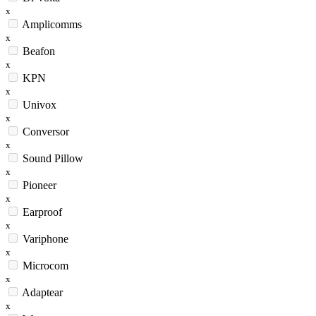
x
Amplicomms
x
Beafon
x
KPN
x
Univox
x
Conversor
x
Sound Pillow
x
Pioneer
x
Earproof
x
Variphone
x
Microcom
x
Adaptear
x