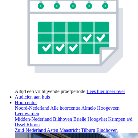
Altijd een vrijblijvende proefperiode
Lees hier meer over
Audicien aan huis
Hoorcentra
Noord-Nederland
Alle hoorcentra
Almelo
Hoogeveen
Leeuwarden
Midden-Nederland
Bilthoven
Brielle
Hoogvliet
Krimpen a/d
IJssel
Rhoon
Zuid-Nederland
Asten
Maastricht
Tilburg
Eindhoven