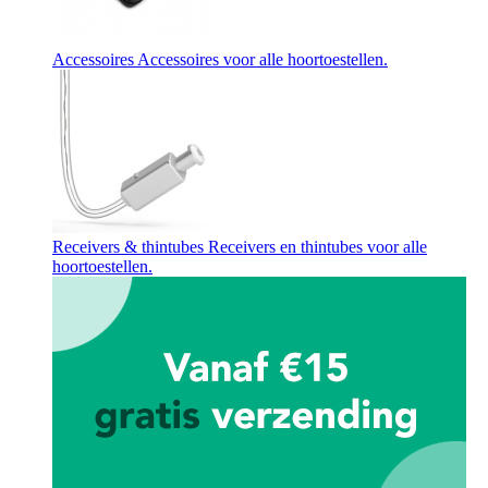
Accessoires
Accessoires voor alle hoortoestellen.
Receivers & thintubes
Receivers en thintubes voor alle
hoortoestellen.