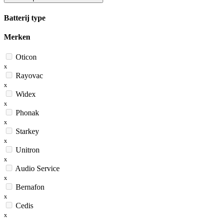
Batterij type
Merken
Oticon
x
Rayovac
x
Widex
x
Phonak
x
Starkey
x
Unitron
x
Audio Service
x
Bernafon
x
Cedis
x