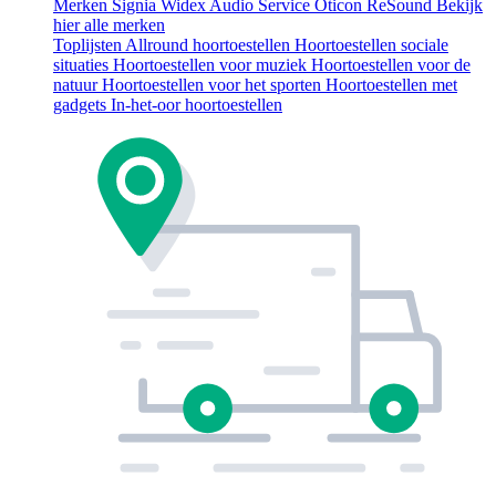
Merken
Signia
Widex
Audio Service
Oticon
ReSound
Bekijk
hier alle merken
Toplijsten
Allround hoortoestellen
Hoortoestellen sociale
situaties
Hoortoestellen voor muziek
Hoortoestellen voor de
natuur
Hoortoestellen voor het sporten
Hoortoestellen met
gadgets
In-het-oor hoortoestellen