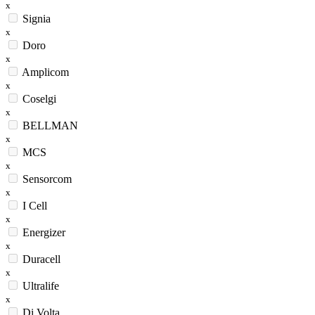
x
Signia
x
Doro
x
Amplicom
x
Coselgi
x
BELLMAN
x
MCS
x
Sensorcom
x
I Cell
x
Energizer
x
Duracell
x
Ultralife
x
Di Volta