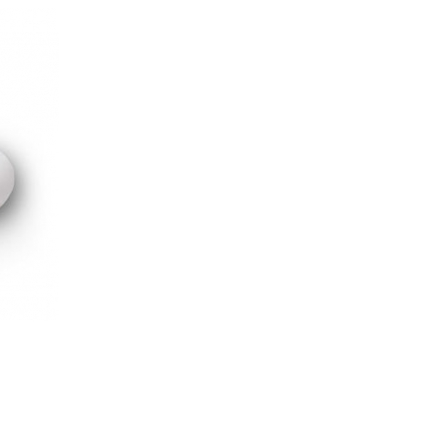
re AI
Audio Service R LI 7
n