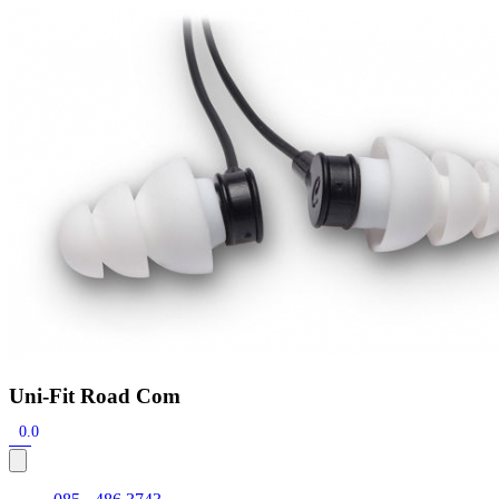
Zoeken
Snel zoeken
Signia hoortoestellen
Signia Pure BCT IX
Signia Silk IX
Widex Allu
Hoortoestelbatterijen
Widex filters
Filters
Domes
Onderhoudsartikele
Signia Active Mini IX - Oplaadbaar
De Signia Active Mini IX is het nieuwste hoortoestel van Signia.
Bekijk
Uni-Fit Road Com
0.0