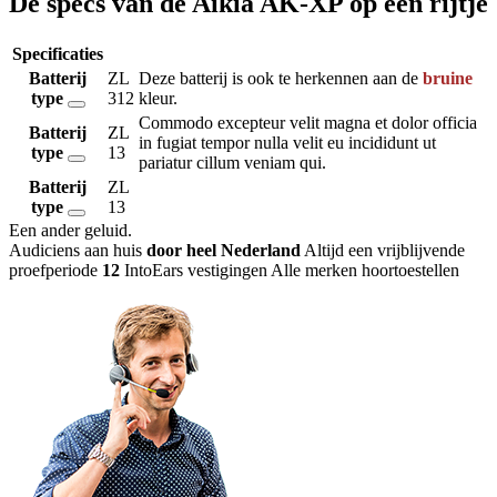
De specs van de Aikia AK-XP op een rijtje
Specificaties
Batterij
ZL
Deze batterij is ook te herkennen aan de
bruine
type
312
kleur.
Commodo excepteur velit magna et dolor officia
Batterij
ZL
in fugiat tempor nulla velit eu incididunt ut
type
13
pariatur cillum veniam qui.
Batterij
ZL
type
13
Een ander geluid
.
Audiciens aan huis
door heel Nederland
Altijd een vrijblijvende
proefperiode
12
IntoEars vestigingen
Alle merken hoortoestellen