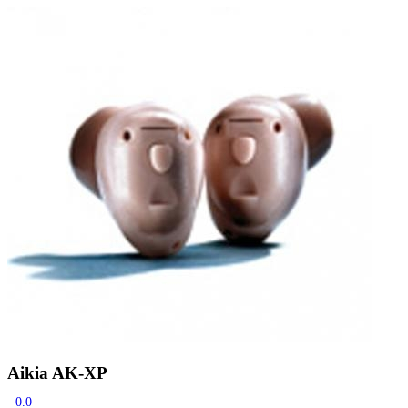
Zoeken
Snel zoeken
Signia hoortoestellen
Signia Pure BCT IX
Signia Silk IX
Widex
Allure AI
Audio Service R LI 7
Hoortoestelbatterijen
Widex filters
Filters
Domes
Onderhoudsartikelen
Signia Active Mini IX - Oplaadbaar
De Signia Active Mini IX is het nieuwste hoortoestel van Signia.
Bekijk
Aikia AK-XP
0.0