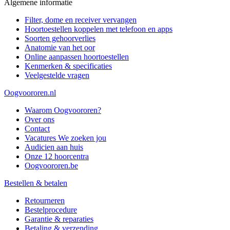
Algemene informatie
Filter, dome en receiver vervangen
Hoortoestellen koppelen met telefoon en apps
Soorten gehoorverlies
Anatomie van het oor
Online aanpassen hoortoestellen
Kenmerken & specificaties
Veelgestelde vragen
Oogvoororen.nl
Waarom Oogvoororen?
Over ons
Contact
Vacatures
We zoeken jou
Audicien aan huis
Onze 12 hoorcentra
Oogvoororen.be
Bestellen & betalen
Retourneren
Bestelprocedure
Garantie & reparaties
Betaling & verzending