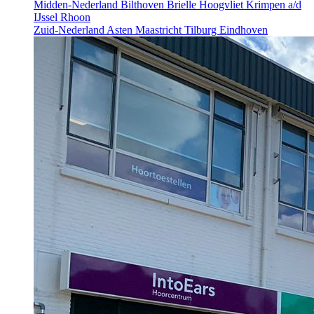
Midden-Nederland
Bilthoven
Brielle
Hoogvliet
Krimpen a/d
IJssel
Rhoon
Zuid-Nederland
Asten
Maastricht
Tilburg
Eindhoven