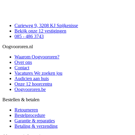
Curieweg 9, 3208 KJ Spijkenisse
Bekijk onze 12 vestigingen
085 - 486 3743
Oogvoororen.nl
Waarom Oogvoororen?
Over ons
Contact
Vacatures
We zoeken jou
Audicien aan huis
Onze 12 hoorcentra
Oogvoororen.be
Bestellen & betalen
Retourneren
Bestelprocedure
Garantie & reparaties
Betaling & verzending