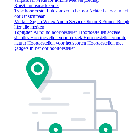
aanpasbaar
Made for iPhone
Met vergoeding
Ruis/tinnitusmaskeerder
Type hoortoestel
Luidspreker in het oor
Achter het oor
In het
oor
Onzichtbaar
Merken
Signia
Widex
Audio Service
Oticon
ReSound
Bekijk
hier alle merken
Toplijsten
Allround hoortoestellen
Hoortoestellen sociale
situaties
Hoortoestellen voor muziek
Hoortoestellen voor de
natuur
Hoortoestellen voor het sporten
Hoortoestellen met
gadgets
In-het-oor hoortoestellen