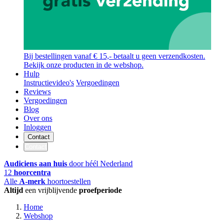
Bij bestellingen vanaf € 15,- betaalt u geen verzendkosten.
Bekijk onze producten in de webshop.
Hulp
Instructievideo's
Vergoedingen
Reviews
Vergoedingen
Blog
Over ons
Inloggen
Contact
Contact
Audiciens aan huis
door héél Nederland
12
hoorcentra
Alle
A-merk
hoortoestellen
Altijd
een vrijblijvende
proefperiode
Home
Webshop