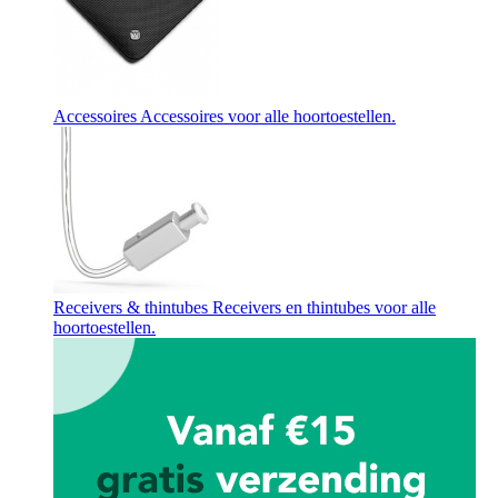
Accessoires
Accessoires voor alle hoortoestellen.
Receivers & thintubes
Receivers en thintubes voor alle
hoortoestellen.