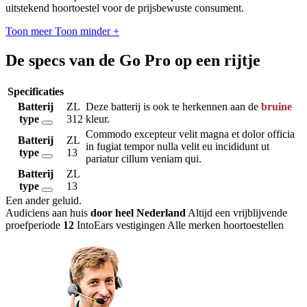
uitstekend hoortoestel voor de prijsbewuste consument.
Toon meer
Toon minder
+
De specs van de Go Pro op een rijtje
Specificaties
Batterij
ZL
Deze batterij is ook te herkennen aan de
bruine
type
312
kleur.
Commodo excepteur velit magna et dolor officia
Batterij
ZL
in fugiat tempor nulla velit eu incididunt ut
type
13
pariatur cillum veniam qui.
Batterij
ZL
type
13
Een ander geluid
.
Audiciens aan huis
door heel Nederland
Altijd een vrijblijvende
proefperiode
12
IntoEars vestigingen
Alle merken hoortoestellen