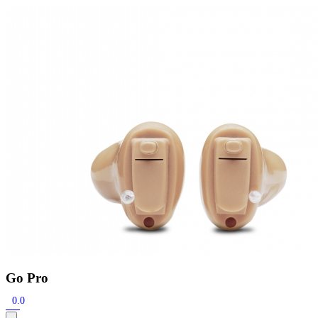
Zoeken
Snel zoeken
Signia hoortoestellen
Signia Pure BCT IX
Signia Silk IX
Widex
Allure AI
Audio Service R LI 7
Hoortoestelbatterijen
Widex filters
Filters
Domes
Onderhoudsartikelen
Signia Active Mini IX - Oplaadbaar
De Signia Active Mini IX is het nieuwste hoortoestel van Signia.
Bekijk
Go Pro
0.0