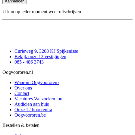
Aanmelden
U kan op ieder moment weer uitschrijven
Curieweg 9, 3208 KJ Spijkenisse
Bekijk onze 12 vestigingen
085 - 486 3743
Oogvoororen.nl
Waarom Oogvoororen?
Over ons
Contact
Vacatures
We zoeken jou
Audicien aan huis
Onze 12 hoorcentra
Oogvoororen.be
Bestellen & betalen