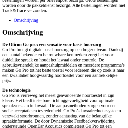
bestellingen worden per brievenpost bezorgd. Grote bestellingen
worden door de pakketdienst bezorgd. Alle bestellingen worden met
Track&Trace verzonden.
Omschrijving
Omschrijving
De Oticon Go pro: een sensatie voor basis hoorzorg
Go Pro brengt digitale basishoorzorg op een hoger niveau. Dankzij
een aantal bekende en betrouwbare kenmerken zorgt het voor
duidelijke spraak en houdt het lawaai onder controle. De
gebruiksvriendelijke aanpashulpmiddelen en meerdere programma’s
maken Go Pro tot het beste toestel voor iedereen die op zoek is naar
een kwalitatief hoogwaardig hoortoestel voor een aantrekkelijke
prijs.
De technologie
Go Pro is verreweg het meest geavanceerde hoortoestel in zijn
klasse. Het biedt instelbare richtinggevoeligheid voor optimale
spraakverstaan in lawaai. De aanpasmethoden zorgen voor een
snelle acceptatie en tevredenheid. Go Pro’s lawaaireductiesysteem
verzwakt stoorbronnen, zonder aantasting van de belangrijke
spraakinformatie. De door Dynamische Feedbackverwijdering
ondersteunde OpenEar Acoustics completeert Go Pro tot een