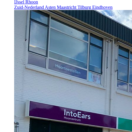
IJssel
Rhoon
Zuid-Nederland
Asten
Maastricht
Tilburg
Eindhoven