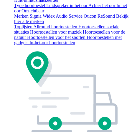
Ruis/tinnitusmaskeerder
Type hoortoestel
Luidspreker in het oor
Achter het oor
In het
oor
Onzichtbaar
Merken
Signia
Widex
Audio Service
Oticon
ReSound
Bekijk
hier alle merken
Toplijsten
Allround hoortoestellen
Hoortoestellen sociale
situaties
Hoortoestellen voor muziek
Hoortoestellen voor de
natuur
Hoortoestellen voor het sporten
Hoortoestellen met
gadgets
In-het-oor hoortoestellen