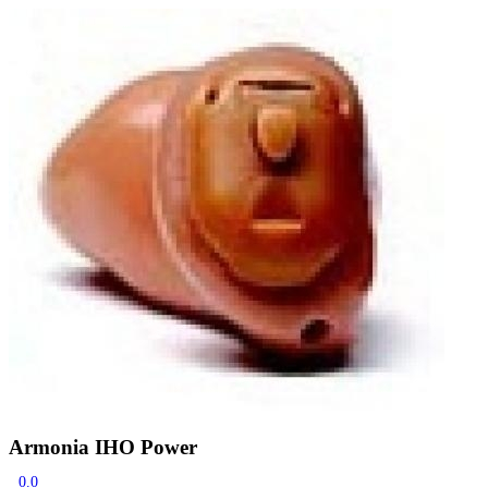
Zoeken
Snel zoeken
Signia hoortoestellen
Signia Pure BCT IX
Signia Silk IX
Widex Allu
Hoortoestelbatterijen
Widex filters
Filters
Domes
Onderhoudsartikele
Signia Active Mini IX - Oplaadbaar
De Signia Active Mini IX is het nieuwste hoortoestel van Signia.
Bekijk
Armonia IHO Power
0.0